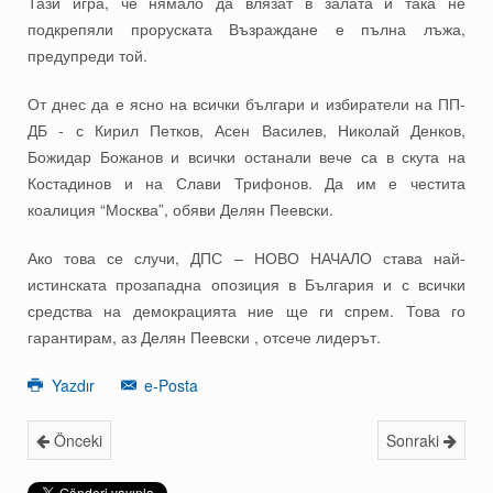
Тази игра, че нямало да влязат в залата и така не
подкрепяли проруската Възраждане е пълна лъжа,
предупреди той.
От днес да е ясно на всички българи и избиратели на ПП-
ДБ - с Кирил Петков, Асен Василев, Николай Денков,
Божидар Божанов и всички останали вече са в скута на
Костадинов и на Слави Трифонов. Да им е честита
коалиция “Москва”, обяви Делян Пеевски.
Ако това се случи, ДПС – НОВО НАЧАЛО става най-
истинската прозападна опозиция в България и с всички
средства на демокрацията ние ще ги спрем. Това го
гарантирам, аз Делян Пеевски , отсече лидерът.
Yazdır
e-Posta
Önceki
Sonraki