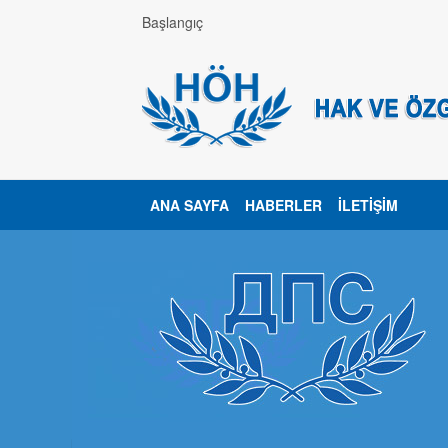
Başlangıç
ANA SAYFA
HABERLER
İLETIŞIM