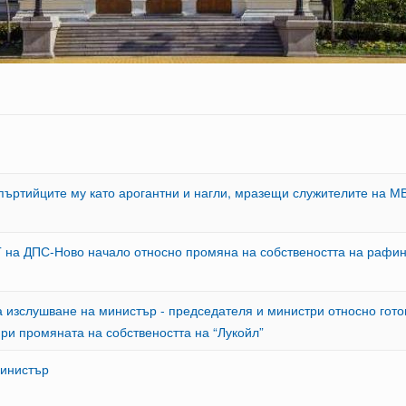
пъртийците му като арогантни и нагли, мразещи служителите на М
 на ДПС-Ново начало относно промяна на собствеността на рафин
 изслушване на министър - председателя и министри относно гото
ри промяната на собствеността на “Лукойл”
министър