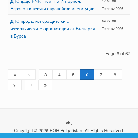
ДПС даде PNR - гейт на Интерпол,
17:16, 06
Европол и всички европейски институции
Temmuz 2026
ДПС продължи срещите си с
09:22, 06
изселническите организации от България
Temmuz 2026
в Бурса
Page 6 of 67
3
4
5
6
7
8
9
.
Copyright © 2026 HÖH Bulgaristan. All Rights Reserved.
Ana sayfa
Haberler
İletişim