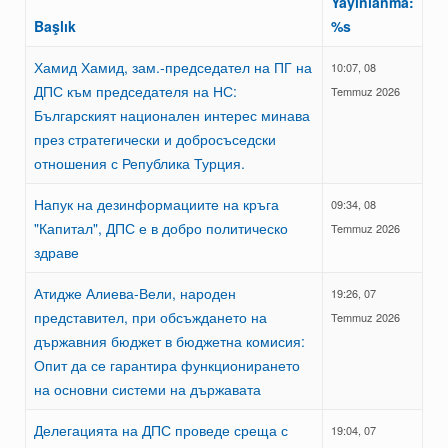
Yayınlanma:
Başlık
%s
Хамид Хамид, зам.-председател на ПГ на
10:07, 08
ДПС към председателя на НС:
Temmuz 2026
Българският национален интерес минава
през стратегически и добросъседски
отношения с Република Турция.
Напук на дезинформациите на кръга
09:34, 08
"Капитал", ДПС е в добро политическо
Temmuz 2026
здраве
Атидже Алиева-Вели, народен
19:26, 07
представител, при обсъждането на
Temmuz 2026
държавния бюджет в бюджетна комисия:
Опит да се гарантира функционирането
на основни системи на държавата
Делегацията на ДПС проведе среща с
19:04, 07