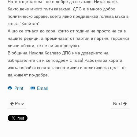
На тях ще кажем - не е добре да се лъже! Никак даже.
Както вече много пъти казахме, ДПС е в много добро
политическо здраве, което явно предизвиква голяма мъка в
кръга “Капитал”.
А що се отнася до хора, които от години не просто не са в
нашите редици, а преминават от партия в партия, търсейки
лични облаги, те не ни интересуват.
В община Никола Козлево ДПС има доверието на
избирателите си и се гордеем с това! Работим за хората,
изпълнявайки своята главна мисия и политическа цел - те
да живеят по-добре.
Print
Email
Prev
Next