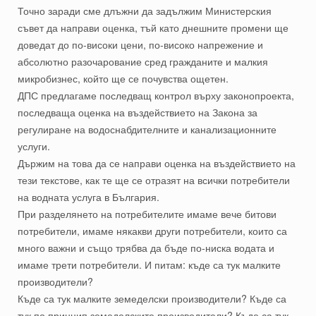
Точно заради сме длъжни да задължим Министерския
съвет да направи оценка, тъй като днешните промени ще
доведат до по-високи цени, по-високо напрежение и
абсолютно разочарование сред гражданите и малкия
микробизнес, който ще се почувства ощетен.
ДПС предлагаме последващ контрол върху законопроекта,
последваща оценка на въздействието на Закона за
регулиране на водоснабдителните и канализационните
услуги.
Държим на това да се направи оценка на въздействието на
тези текстове, как те ще се отразят на всички потребители
на водната услуга в България.
При разделянето на потребителите имаме вече битови
потребители, имаме някакви други потребители, които са
много важни и също трябва да бъде по-ниска водата и
имаме трети потребители. И питам: къде са тук малките
производители?
Къде са тук малките земеделски производители? Къде са
тук по принцип земеделските производители? Къде са тук