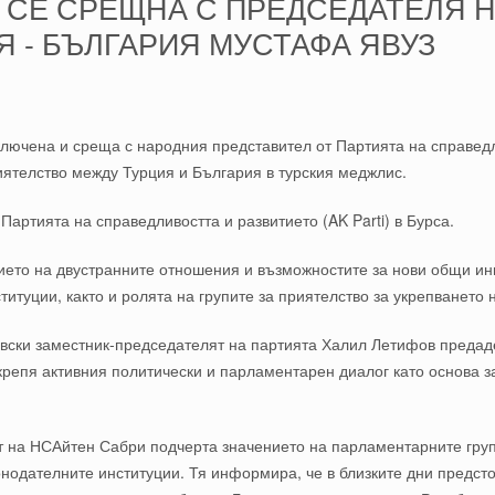
 СЕ СРЕЩНА С ПРЕДСЕДАТЕЛЯ Н
 - БЪЛГАРИЯ МУСТАФА ЯВУЗ
лючена и среща с народния представител от Партията на справедли
риятелство
между
Турция
и
България в турския
меджлис
.
 Партията на справедливостта и развитието (AK Parti) в Бурса.
ието на двустранните отношения и възможностите за нови общи и
итуции, както и ролята на групите за приятелство за укрепването 
вски заместник-председателят на партията Халил Летифов предад
крепя активния политически и парламентарен диалог като основа 
т на Н
С
Айтен Сабри подчерта значението на парламентарните групи
онодателните институции. Т
я
информира, че в близките дни предст