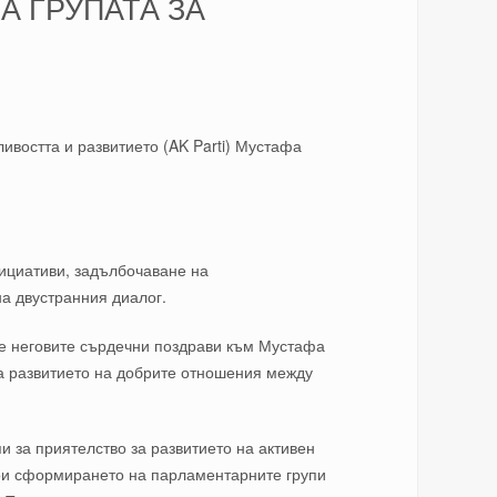
А ГРУПАТА ЗА
востта и развитието (AK Parti) Мустафа
нициативи
,
задълбочаване на
на двустранния диалог.
е неговите сърдечни поздрави към Мустафа
за развитието на добрите отношения между
 за приятелство за развитието на активен
ои сформирането на парламентарните групи