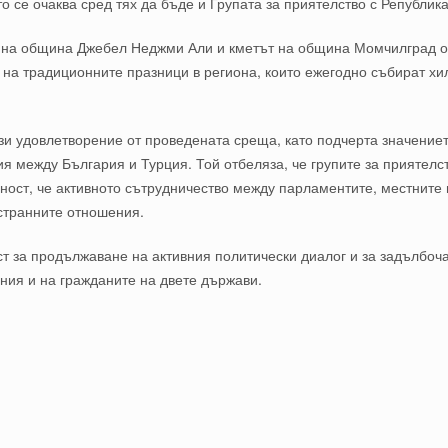
о се очаква сред тях да бъде и Групата за приятелство с Републик
ет на община Джебел Неджми Али
и кметът на община Момчилград
о
 на традиционните празници в региона, които ежегодно събират хил
зи удовлетворение от проведената среща, като подчерта значение
я между България и Турция. Той отбеляза, че групите за приятелс
еност, че активното сътрудничество между парламентите, местнит
странните отношения.
ст за продължаване на активния политически диалог и за задълбоч
ния и на гражданите на двете държави.