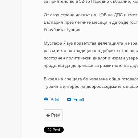
за приятелство в 5
2
-то Народно събрание, кат
От своя страна членът на ЦОБ на ДПС и км
България през летните месеци и да бъде гост
Република Турция.
Мустафа Явуз приветства делегацията и изра
развитието на традиционно добрите отношени
постоянен политически диалог и изрази увер
продължи да допринася за развитието на дву
В края на срещата бе изразена обща готовно
Турция в интерес на добросъседските отноше
Print
Email
Prev