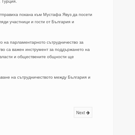
а Турция.
тправи
ха
покана към Мустафа Явуз да посети
яди участници и гости от България и
то на парламентарн
ото
сътрудничество
за
тво са важен инструмент за поддържането на
е власти и обществените общности ще
аване на сътрудничеството между България и
Next