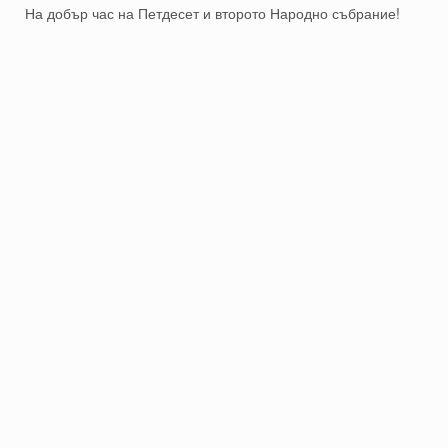
На добър час на Петдесет и второто Народно събрание!