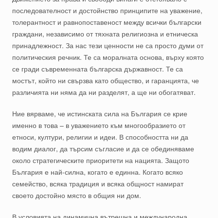
последователност и достойнство принципите на уважение,
толерантност и равнопоставеност между всички български
граждани, независимо от тяхната религиозна и етническа
принадлежност. За нас тези ценности не са просто думи от
политическия речник. Те са моралната основа, върху която
се гради съвременната българска държавност. Те са
мостът, който ни свързва като общество, и гаранцията, че
различията ни няма да ни разделят, а ще ни обогатяват.
Ние вярваме, че истинската сила на България се крие
именно в това – в уважението към многообразието от
етноси, култури, религии и идеи. В способността ни да
водим диалог, да търсим съгласие и да се обединяваме
около стратегическите приоритети на нацията. Защото
България е най-силна, когато е единна. Когато всяко
семейство, всяка традиция и всяка общност намират
своето достойно място в общия ни дом.
В условията на динамична вътрешна и международна