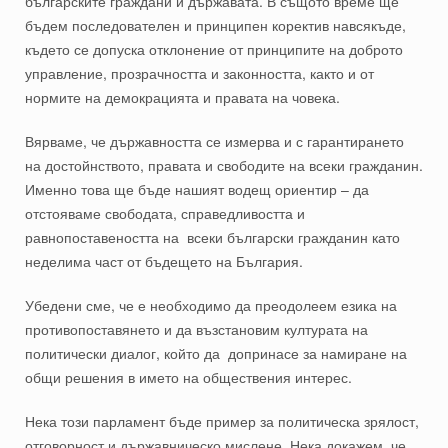
българските граждани и държавата. В същото време ще
бъдем последователен и принципен коректив навсякъде,
където се допуска отклонение от принципите на доброто
управление, прозрачността и законността, както и от
нормите на демокрацията и правата на човека.
Вярваме, че държавността се измерва и с гарантирането
на достойнството, правата и свободите на всеки гражданин.
Именно това ще бъде нашият водещ ориентир – да
отстояваме свободата, справедливостта и
равнопоставеността на всеки български гражданин като
неделима част от бъдещето на България.
Убедени сме, че е необходимо да преодолеем езика на
противопоставянето и да възстановим културата на
политически диалог, който да допринасе за намиране на
общи решения в името на обществения интерес.
Нека този парламент бъде пример за политическа зрялост,
отговорност и държавническо мислене. Нека докажем, че