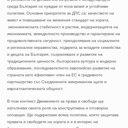
среда България се нуждае от ясна визия и устойчиви
политики. Основни приоритети за ДПС са: качеството на
живот и повишаване на жизнения стандарт на хората,
икономическата стабилност и растеж, модернизацията на
икономиката, земеделското производство и гарантиране на
продоволствената сигурност, преодоляване на социалните
и регионални неравенства, подкрепа за младите семейства
и децата на България, съхраняване и развитие на
традиционните ценности, българската култура и модерно
образование, последователното европейско развитие на
страната като ефективен член на ЕС и градивното
партньорство със Съединените американски щати и
евроатлантическата общност.
В този контекст Движението за права и свободи ще
изпълнява своята роля на конструктивна и отговорна
опозиция. Ще подкрепяме всяка политика, която защитава
правата и свободите на хората и е в интерес на