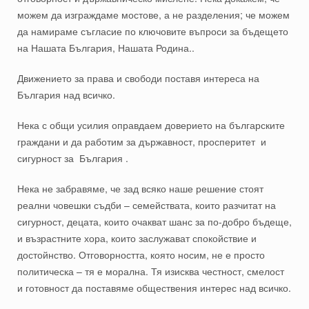
можем да изграждаме мостове, а не разделения; че можем
да намираме съгласие по ключовите въпроси за бъдещето
на Нашата България, Нашата Родина..
Движението за права и свободи поставя интереса на
България над всичко.
Нека с общи усилия оправдаем доверието на българските
граждани и да работим за държавност, просперитет и
сигурност за България .
Нека не забравяме, че зад всяко наше решение стоят
реални човешки съдби – семействата, които разчитат на
сигурност, децата, които очакват шанс за по-добро бъдеще,
и възрастните хора, които заслужават спокойствие и
достойнство. Отговорността, която носим, не е просто
политическа – тя е морална. Тя изисква честност, смелост
и готовност да поставяме обществения интерес над всичко.