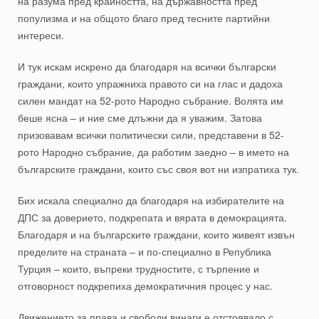
на разума пред крайността, на държавността пред
популизма и на общото благо пред тесните партийни
интереси.
И тук искам искрено да благодаря на всички български
граждани, които упражниха правото си на глас и дадоха
силен мандат на 52-рото Народно събрание. Волята им
беше ясна – и ние сме длъжни да я уважим. Затова
призовавам всички политически сили, представени в 52-
рото Народно събрание, да работим заедно – в името на
българските граждани, които със своя вот ни изпратиха тук.
Бих искала специално да благодаря на избирателите на
ДПС за доверието, подкрепата и вярата в демокрацията.
Благодаря и на българските граждани, които живеят извън
пределите на страната – и по-специално в Република
Турция – които, въпреки трудностите, с търпение и
отговорност подкрепиха демократичния процес у нас.
Движението за права и свободи винаги е отстоявало с