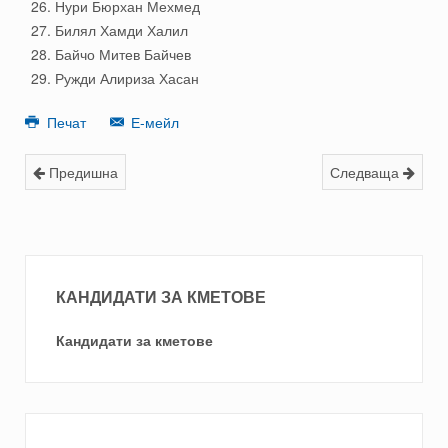
Нури Бюрхан Мехмед
Билял Хамди Халил
Байчо Митев Байчев
Ружди Алириза Хасан
Печат
Е-мейл
Предишна
Следваща
КАНДИДАТИ ЗА КМЕТОВЕ
Кандидати за кметове