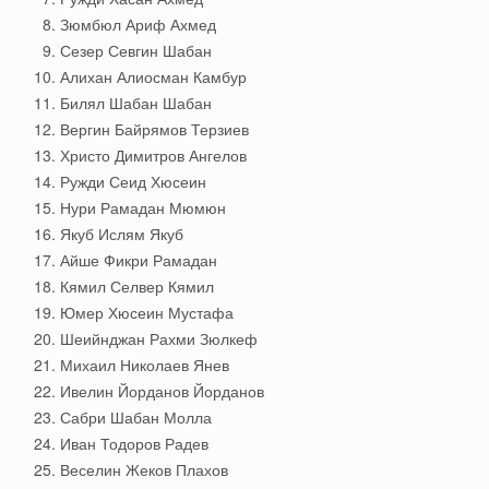
Зюмбюл Ариф Ахмед
Сезер Севгин Шабан
Алихан Алиосман Камбур
Билял Шабан Шабан
Вергин Байрямов Терзиев
Христо Димитров Ангелов
Ружди Сеид Хюсеин
Нури Рамадан Мюмюн
Якуб Ислям Якуб
Айше Фикри Рамадан
Кямил Селвер Кямил
Юмер Хюсеин Мустафа
Шеийнджан Рахми Зюлкеф
Михаил Николаев Янев
Ивелин Йорданов Йорданов
Сабри Шабан Молла
Иван Тодоров Радев
Веселин Жеков Плахов