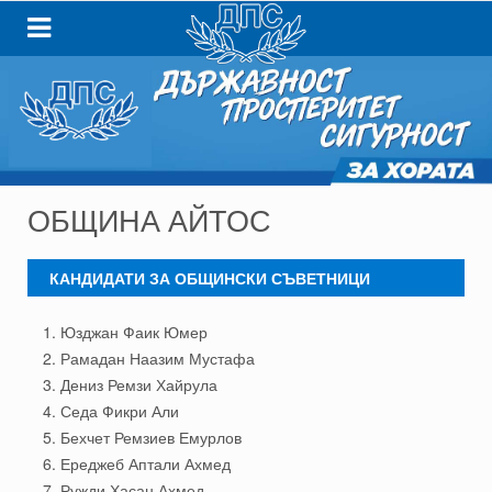
ОБЩИНА АЙТОС
КАНДИДАТИ ЗА ОБЩИНСКИ СЪВЕТНИЦИ
Юзджан Фаик Юмер
Рамадан Наазим Мустафа
Дениз Ремзи Хайрула
Седа Фикри Али
Бехчет Ремзиев Емурлов
Ереджеб Аптали Ахмед
Ружди Хасан Ахмед