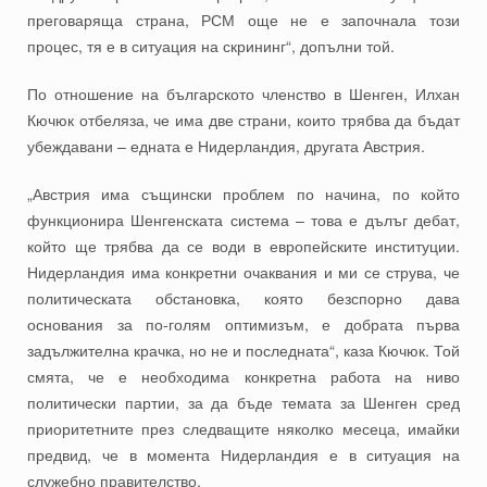
преговаряща страна, РСМ още не е започнала този
процес, тя е в ситуация на скрининг“, допълни той.
По отношение на българското членство в Шенген, Илхан
Кючюк отбеляза, че има две страни, които трябва да бъдат
убеждавани – едната е Нидерландия, другата Австрия.
„Австрия има същински проблем по начина, по който
функционира Шенгенската система – това е дълъг дебат,
който ще трябва да се води в европейските институции.
Нидерландия има конкретни очаквания и ми се струва, че
политическата обстановка, която безспорно дава
основания за по-голям оптимизъм, е добрата първа
задължителна крачка, но не и последната“, каза Кючюк. Той
смята, че е необходима конкретна работа на ниво
политически партии, за да бъде темата за Шенген сред
приоритетните през следващите няколко месеца, имайки
предвид, че в момента Нидерландия е в ситуация на
служебно правителство.