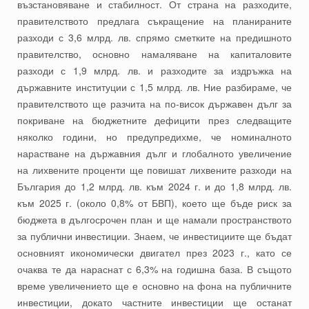
възстановяване и стабилност. От страна на разходите,
правителството предлага съкращение на планираните
разходи с 3,6 млрд. лв. спрямо сметките на предишното
правителство, основно намаляване на капиталовите
разходи с 1,9 млрд. лв. и разходите за издръжка на
държавните институции с 1,5 млрд. лв. Ние разбираме, че
правителството ще разчита на по-висок държавен дълг за
покриване на бюджетните дефицити през следващите
няколко години, но предупредихме, че номиналното
нарастване на държавния дълг и глобалното увеличение
на лихвените проценти ще повишат лихвените разходи на
България до 1,2 млрд. лв. към 2024 г. и до 1,8 млрд. лв.
към 2025 г. (около 0,8% от БВП), което ще бъде риск за
бюджета в дългосрочен план и ще намали пространството
за публични инвестиции. Знаем, че инвестициите ще бъдат
основният икономически двигател през 2023 г., като се
очаква те да нараснат с 6,3% на годишна база. В същото
време увеличението ще е основно на фона на публичните
инвестиции, докато частните инвестиции ще останат