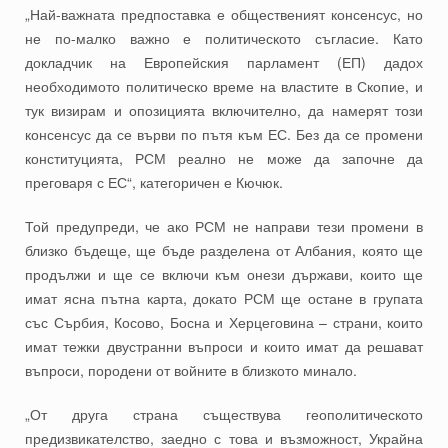
„Най-важната предпоставка е общественият консенсус, но
не по-малко важно е политическото съгласие. Като
докладчик на Европейския парламент (ЕП) дадох
необходимото политическо време на властите в Скопие, и
тук визирам и опозицията включително, да намерят този
консенсус да се върви по пътя към ЕС. Без да се промени
конституцията, РСМ реално не може да започне да
преговаря с ЕС“, категоричен е Кючюк.
Той предупреди, че ако РСМ не направи тези промени в
близко бъдеще, ще бъде разделена от Албания, която ще
продължи и ще се включи към онези държави, които ще
имат ясна пътна карта, докато РСМ ще остане в групата
със Сърбия, Косово, Босна и Херцеговина – страни, които
имат тежки двустранни въпроси и които имат да решават
въпроси, породени от войните в близкото минало.
„От друга страна съществува геополитическото
предизвикателство, заедно с това и възможност, Украйна