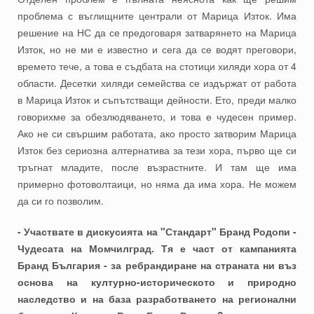
проблема с въглищните централи от Марица Изток. Има
решение на НС да се предоговаря затварянето на Марица
Изток, но не ми е известно и сега да се водят преговори,
времето тече, а това е съдбата на стотици хиляди хора от 4
области. Десетки хиляди семейства се издържат от работа
в Марица Изток и съпътстващи дейности. Ето, преди малко
говорихме за обезлюдяването, и това е чудесен пример.
Ако не си свършим работата, ако просто затворим Марица
Изток без сериозна алтернатива за тези хора, първо ще си
тръгнат младите, после възрастните. И там ще има
примерно фотоволтаици, но няма да има хора. Не можем
да си го позволим.
- Участвате в дискусията на "Стандарт" Бранд Родопи -
Чудесата на Момчилград. Тя е част от кампанията
Бранд България - за ребрандиране на страната ни въз
основа на културно-историческото и природно
наследство и на база разработването на регионални