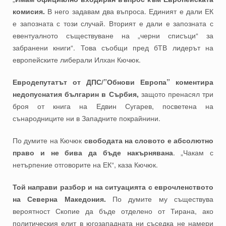
комисия.
В него задавам два въпроса. Единият е дали ЕК
е запозната с този случай. Вторият е дали е запозната с
евентуалното съществуване на „черни списъци“ за
забранени книги“. Това съобщи пред бТВ лидерът на
европейските либерали Илхан Кючюк.
Евродепутатът от ДПС/”Обнови Европа” коментира
недопуснатия българин в Сърбия,
защото пренасял три
броя от книга на Едвин Сугарев, посветена на
сънародниците ни в Западните покрайнини.
По думите на Кючюк
свободата на словото е абсолютно
право и не бива да бъде накърнявана
. „Чакам с
нетърпение отговорите на ЕК“, каза Кючюк.
Той направи разбор и на ситуацията с еврочленството
на Северна Македония.
По думите му съществува
вероятност Скопие да бъде отделено от Тирана, ако
политическия елит в югозападната ни съседка не намери