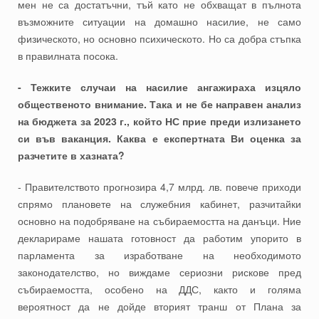
мен не са достатъчни, тъй като не обхващат в пълнота
възможните ситуации на домашно насилие, не само
физическото, но основно психическото. Но са добра стъпка
в правилната посока.
- Тежките случаи на насилие ангажираха изцяло
общественото внимание. Така и не бе направен анализ
на бюджета за 2023 г., който НС прие преди излизането
си във ваканция. Каква е експертната Ви оценка за
разчетите в хазната?
- Правителството прогнозира 4,7 млрд. лв. повече приходи
спрямо плановете на служебния кабинет, разчитайки
основно на подобряване на събираемостта на данъци. Ние
декларираме нашата готовност да работим упорито в
парламента за изработване на необходимото
законодателство, но виждаме сериозни рискове пред
събираемостта, особено на ДДС, както и голяма
вероятност да не дойде вторият транш от Плана за