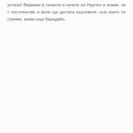
успехи! Вярваме в таланта и силите на Нургюл и знаем, че
с постоянство и воля ще достига върховете, към които се
стреми, заяви още Карадайъ.