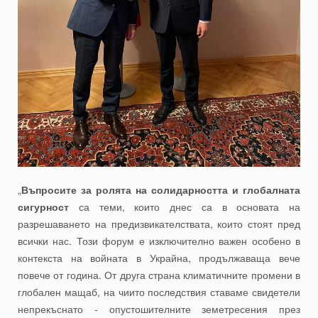
„
Въпросите за ролята на солидарността и глобалната
сигурност
са теми, които днес са в основата на
разрешаването на предизвикателствата, които стоят пред
всички нас. Този форум е изключително важен особено в
контекста на войната в Украйна, продължаваща вече
повече от година. От друга страна климатичните промени в
глобален мащаб, на чиито последствия ставаме свидетели
непрекъснато - опустошителните земетресения през