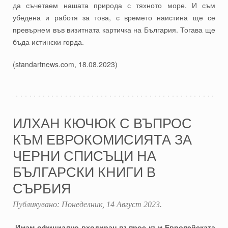
да съчетаем нашата природа с тяхното море. И съм
убедена и работя за това, с времето наистина ще се
превърнем във визитната картичка на България. Тогава ще
бъда истински горда.
(standartnews.com, 18.08.2023)
ИЛХАН КЮЧЮК С ВЪПРОС
КЪМ ЕВРОКОМИСИЯТА ЗА
ЧЕРНИ СПИСЪЦИ НА
БЪЛГАРСКИ КНИГИ В
СЪРБИЯ
Публикувано:
Понеделник, 14 Август 2023
.
„
Имам официално входиран въпрос към Европейската