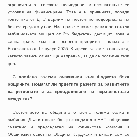
ограничени от високата несигурност и влошаващите се
условия на финансиране. Това е и причината, поради
която ние от ДПС държим на постоянно подобряване на
бизнес-средата у нас. Ние приветстваме правителството за
амбициозната му цел от 3% бюджетен дефицит, това е
силна крачка към наш основен приоритет - влизане в
Еврозоната от 1 януари 2025. Въпреки, че сме в опозиция,
каквото зависи от нас ще направим, за да се постигне тази
цел.
- С особено големи очаквания към бюджета бяха
общините. Помагат ли приетите разчети за развитието
на регионите и за преодоляване на неравенствата
между тях?
- Състоянието на общините е моята голяма болка и
амбиция. Дълги години бях ръководител в НАП, общински
съветник и председател на финансова комисия в
Общинския съвет на Община Кърджали и винаги съм се