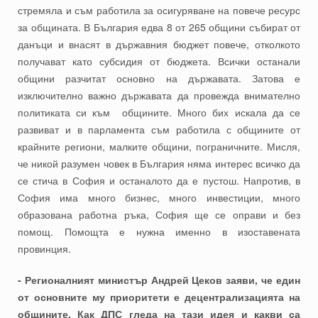
стремяла и съм работила за осигуряване на повече ресурс
за общината. В България едва 8 от 265 общини събират от
данъци и внасят в държавния бюджет повече, отколкото
получават като субсидия от бюджета. Всички останали
общини разчитат основно на държавата. Затова е
изключително важно държавата да провежда внимателно
политиката си към общините. Много бих искала да се
развиват и в парламента съм работила с общините от
крайните региони, малките общини, пограничните. Мисля,
че никой разумен човек в България няма интерес всичко да
се стича в София и останалото да е пустош. Напротив, в
София има много бизнес, много инвестиции, много
образована работна ръка, София ще се оправи и без
помощ. Помощта е нужна именно в изоставената
провинция.
- Регионалният министър Андрей Цеков заяви, че един
от основните му приоритети е децентрализацията на
общините. Как ДПС гледа на тази идея и какви са