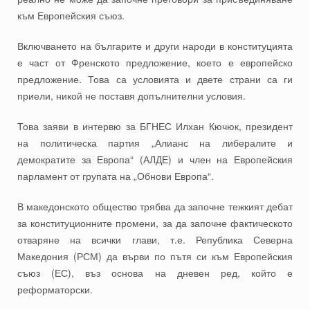
към Европейския съюз.
Включването на българите и други народи в конституцията
е част от Френското предложение, което е европейско
предложение. Това са условията и двете страни са ги
приели, никой не поставя допълнителни условия.
Това заяви в интервю за БГНЕС Илхан Кючюк, президент
на политическа партия „Алианс на либералите и
демократите за Европа“ (АЛДЕ) и член на Европейския
парламент от групата на „Обнови Европа“.
В македонското общество трябва да започне тежкият дебат
за конституционните промени, за да започне фактическото
отваряне на всички глави, т.е. Република Северна
Македония (РСМ) да върви по пътя си към Европейския
съюз (ЕС), въз основа на дневен ред, който е
реформаторски.