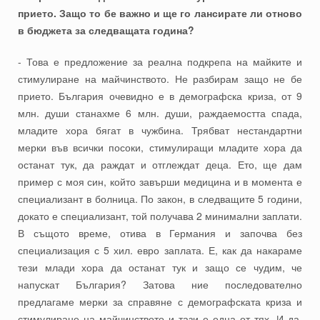
прието. Защо то бе важно и ще го лансирате ли отново
в бюджета за следващата година?
- Това е предложение за реална подкрепа на майките и
стимулиране на майчинството. Не разбирам защо не бе
прието. България очевидно е в демографска криза, от 9
млн. души станахме 6 млн. души, раждаемостта спада,
младите хора бягат в чужбина. Трябват нестандартни
мерки във всички посоки, стимулиращи младите хора да
останат тук, да раждат и отглеждат деца. Ето, ще дам
пример с моя син, който завърши медицина и в момента е
специализант в болница. По закон, в следващите 5 години,
докато е специализант, той получава 2 минимални заплати.
В същото време, отива в Германия и започва без
специализация с 5 хил. евро заплата. Е, как да накараме
тези млади хора да останат тук и защо се чудим, че
напускат България? Затова ние последователно
предлагаме мерки за справяне с демографската криза и
стимулиране на майчинството и тази е една от тях. И да,