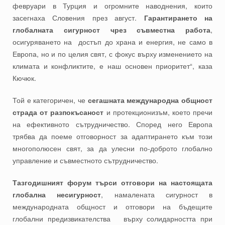
февруари в Турция и огромните наводнения, които
засегнаха Словения през август.
Гарантирането на
глобалната сигурност чрез съвместна работа
,
осигуряването на достъп до храна и енергия, не само в
Европа, но и по целия свят, с фокус върху изменението на
климата и конфликтите, е наш основен приоритет“, каза
Кючюк.
Той е категоричен, че
сегашната международна общност
страда от разпокъсаност
и протекционизъм, което пречи
на ефективното сътрудничество. Според него Европа
трябва да поеме отговорност за адаптирането към този
многополюсен свят, за да улесни по-доброто глобално
управление и съвместното сътрудничество.
Тазгодишният форум търси отговори на настоящата
глобална несигурност
, намалената сигурност в
международната общност и отговори на бъдещите
глобални предизвикателства върху солидарността при