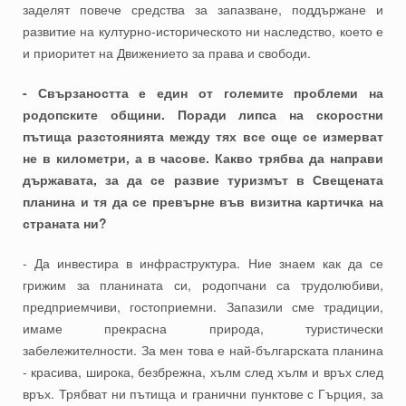
заделят повече средства за запазване, поддържане и
развитие на културно-историческото ни наследство, което е
и приоритет на Движението за права и свободи.
- Свързаността е един от големите проблеми на
родопските общини. Поради липса на скоростни
пътища разстоянията между тях все още се измерват
не в километри, а в часове. Какво трябва да направи
държавата, за да се развие туризмът в Свещената
планина и тя да се превърне във визитна картичка на
страната ни?
- Да инвестира в инфраструктура. Ние знаем как да се
грижим за планината си, родопчани са трудолюбиви,
предприемчиви, гостоприемни. Запазили сме традиции,
имаме прекрасна природа, туристически
забележителности. За мен това е най-българската планина
- красива, широка, безбрежна, хълм след хълм и връх след
връх. Трябват ни пътища и гранични пунктове с Гърция, за