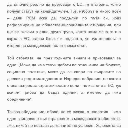
да започне реално да преговаря с ЕС, тя е страна, която
получи статут на кандидат-член. Т.е. изборът е много ясен
– дали РСМ иска да продължи по пътя си, чрез
реформиране на обществено-социалните отношения, или
ще се включи в една друга група, която няма ясна пътна
карта в ЕС“, заяви Кючюк и подчерта, че тук въпросът е
изцяло на македонския политически елит.
Той отбеляза, че през годините винаги е призовавал за
едно: „Може да има тежки дебати по отношение на бюджет,
социална политика, може да се спори по въпросите на
дневния ред в македонското Народно събрание, но когато
става въпрос за стратегическите цели – влизането в ЕС, тук
всички трябва да бъдат единни, а именно да има
обединение“.
Такова обединение, обаче, не се вижда, а напротив – има
едно заиграване със страховете в македонското общество.
„Не, никой не поставя допълнително условия. Условията са