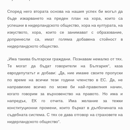
Според него втората основа на нашия успех би могъл да
бъде изкарването на преден план на хора, които са
успешни в нидерландското общество, хора на културата, на
изкуството, хора, които се занимават с образование,
допринесли са, имат голяма добавена стойност в
нидерландското общество.
„Има такива български граждани. Познавам немалко от тях.
Те могат да бъдат говорители на България“, каза
евродепутатът и добави: „Да, ние имаме своите пропуски
по време на всички тези години членство в ЕС. Да, не
направихме всичко по може би най-правилния начин,
когато говорим за върховенство на правото. Но има и
напредък, ЕК го отчита. Има желание за тежки
конституционни промени, които бъркат в дълбочината на
съдебната система. С тях се дава отговор на страховете на
нидерландското общество“.