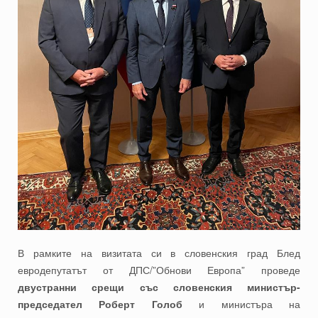
В рамките на визитата си в словенския град Блед
евродепутатът от ДПС/”Обнови Европа” проведе
двустранни срещи със словенския министър-
председател Роберт Голоб
и министъра на