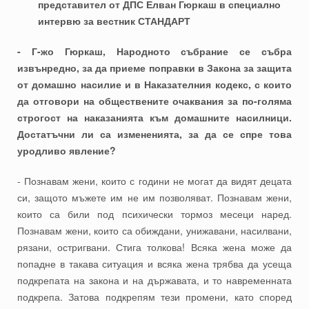
представител от ДПС Елван Гюркаш в специално
интервю за вестник СТАНДАРТ
- Г-жо Гюркаш, Народното събрание се събра
извънредно, за да приеме поправки в Закона за защита
от домашно насилие и в Наказателния кодекс, с които
да отговори на обществените очаквания за по-голяма
строгост на наказанията към домашните насилници.
Достатъчни ли са измененията, за да се спре това
уродливо явление?
- Познавам жени, които с години не могат да видят децата
си, защото мъжете им не им позволяват. Познавам жени,
които са били под психически тормоз месеци наред.
Познавам жени, които са обиждани, унижавани, насилвани,
рязани, остригвани. Стига толкова! Всяка жена може да
попадне в такава ситуация и всяка жена трябва да усеща
подкрепата на закона и на държавата, и то навременната
подкрепа. Затова подкрепям тези промени, като според