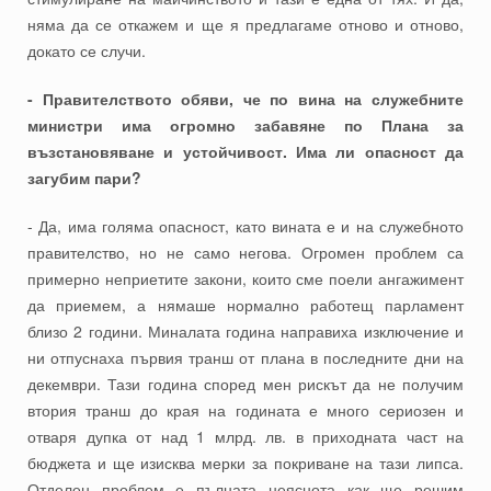
няма да се откажем и ще я предлагаме отново и отново,
докато се случи.
- Правителството обяви, че по вина на служебните
министри има огромно забавяне по Плана за
възстановяване и устойчивост. Има ли опасност да
загубим пари?
- Да, има голяма опасност, като вината е и на служебното
правителство, но не само негова. Огромен проблем са
примерно неприетите закони, които сме поели ангажимент
да приемем, а нямаше нормално работещ парламент
близо 2 години. Миналата година направиха изключение и
ни отпуснаха първия транш от плана в последните дни на
декември. Тази година според мен рискът да не получим
втория транш до края на годината е много сериозен и
отваря дупка от над 1 млрд. лв. в приходната част на
бюджета и ще изисква мерки за покриване на тази липса.
Отделен проблем е пълната неяснота как ще решим