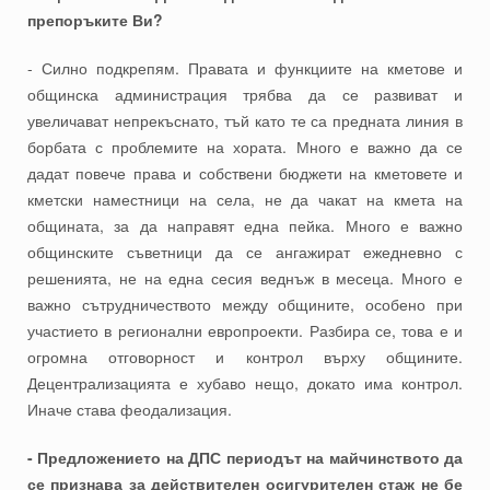
препоръките Ви?
- Силно подкрепям. Правата и функциите на кметове и
общинска администрация трябва да се развиват и
увеличават непрекъснато, тъй като те са предната линия в
борбата с проблемите на хората. Много е важно да се
дадат повече права и собствени бюджети на кметовете и
кметски наместници на села, не да чакат на кмета на
общината, за да направят една пейка. Много е важно
общинските съветници да се ангажират ежедневно с
решенията, не на една сесия веднъж в месеца. Много е
важно сътрудничеството между общините, особено при
участието в регионални европроекти. Разбира се, това е и
огромна отговорност и контрол върху общините.
Децентрализацията е хубаво нещо, докато има контрол.
Иначе става феодализация.
- Предложението на ДПС периодът на майчинството да
се признава за действителен осигурителен стаж не бе