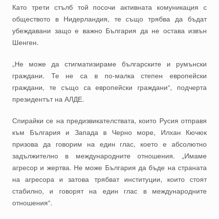
Като трети стълб той посочи активната комуникация с
обществото в Нидерландия, те също трябва да бъдат
убеждавани защо е важно България да не остава извън
Шенген.
„Не може да стигматизираме българските и румънски
граждани. Те не са в по-малка степен европейски
граждани, те също са европейски граждани“, подчерта
президентът на АЛДЕ.
Спирайки се на предизвикателствата, които Русия отправя
към България и Запада в Черно море, Илхан Кючюк
призова да говорим на един глас, което е абсолютно
задължително в международните отношения. „Имаме
агресор и жертва. Не може България да бъде на страната
на агресора и затова трябват институции, които стоят
стабилно, и говорят на един глас в международните
отношения“.