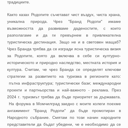
традициите.
Както казах Родопите съчетават чист въздух, чиста храна,
уникална природа. Чрез "Бранд Родопи" имаме
възможността да развиваме даденостите, с които
разполагаме и да ги превърнем в привлекателна
туристическа дестинация. Защо не и в световен мащаб?
Чрез Бранда трябва да се изгради ясна туристическа визия
за Родопите, която да включва в себе си културно-
историческото и природно наследство, местната история и
култура. Считам, че чрез Бранда се определят ключови
стратегии за развитието на туризма в регионите като:
пътна инфраструктура; туристически бази; международни
проекти и партньорства и най-важното - реклама. През
2024 г. туризмът трябва да бъде приоритет за държавата.
На форума в Момчилград заедно с моите колеги поехме
ангажимент "Бранд Родопи" да бъде промотиран в
Народното събрание. Смятам по този начин народните
представители да бъдат убедени, че е необходимо да се