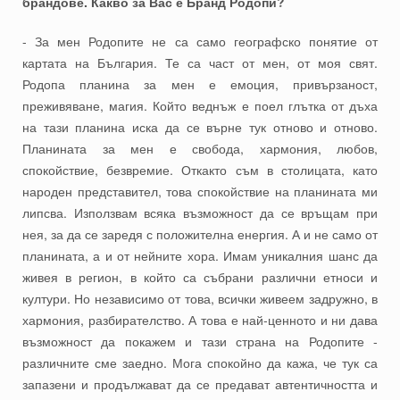
брандове. Какво за Вас е Бранд Родопи?
- За мен Родопите не са само географско понятие от
картата на България. Те са част от мен, от моя свят.
Родопа планина за мен е емоция, привързаност,
преживяване, магия. Който веднъж е поел глътка от дъха
на тази планина иска да се върне тук отново и отново.
Планината за мен е свобода, хармония, любов,
спокойствие, безвремие. Откакто съм в столицата, като
народен представител, това спокойствие на планината ми
липсва. Използвам всяка възможност да се връщам при
нея, за да се заредя с положителна енергия. А и не само от
планината, а и от нейните хора. Имам уникалния шанс да
живея в регион, в който са събрани различни етноси и
култури. Но независимо от това, всички живеем задружно, в
хармония, разбирателство. А това е най-ценното и ни дава
възможност да покажем и тази страна на Родопите -
различните сме заедно. Мога спокойно да кажа, че тук са
запазени и продължават да се предават автентичността и