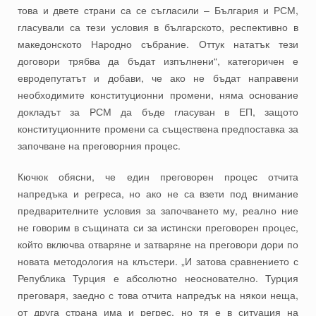
това и двете страни са се съгласили – България и РСМ,
гласували са тези условия в българското, респективно в
македонското Народно събрание. Оттук нататък тези
договори трябва да бъдат изпълнени“, категоричен е
евродепутатът и добави, че ако не бъдат направени
необходимите конституционни промени, няма основание
докладът за РСМ да бъде гласуван в ЕП, защото
конституционните промени са съществена предпоставка за
започване на преговорния процес.
Кючюк обясни, че един преговорен процес отчита
напредъка и регреса, но ако не са взети под внимание
предварителните условия за започването му, реално ние
не говорим в същината си за истински преговорен процес,
който включва отваряне и затваряне на преговори дори по
новата методология на клъстери. „И затова сравнението с
Република Турция е абсолютно неоснователно. Турция
преговаря, заедно с това отчита напредък на някои неща,
от друга страна има и регрес, но тя е в ситуация на