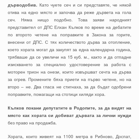
дърводобив.
Като чуете сеч и си представяте, че някой
отива на едно място и започва да реже дървета на гола
сеч. Няма нищо подобно. Това заяви народният
представител от ДПС Елхан Кълков по време на дебатите
по второто четене на поправките в Закона за горите,
внесени от ДПС. С тях количеството дърва за отопление,
което хората могат да закупят за една календарна година,
трябваше да се увеличи на 15 куб. м., както и да отпадне
изискването за специално удостоверение за работа с
моторен трион на онези, които извършват сечта на дърва
за огрев. Промените бяха приети на първо четене, но на
второ – не. Два гласа не стигнаха, за да бъдат одобрени
поправките, помагащи на стотици хиляди хора.
Кълков покани депутатите в Родопите, за да видят на
място как хората си добиват дървата за лични нужди
без право на продажба.
Хората, които живеят на 1100 метра в Рибново, Доспат,