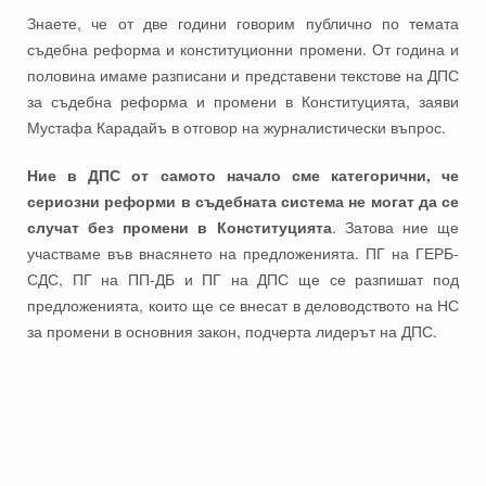
Знаете, че от две години говорим публично по темата
съдебна реформа и конституционни промени. От година и
половина имаме разписани и представени текстове на ДПС
за съдебна реформа и промени в Конституцията, заяви
Мустафа Карадайъ в отговор на журналистически въпрос.
Ние в ДПС от самото начало сме категорични, че
сериозни реформи в съдебната система не могат да се
случат без промени в Конституцията
. Затова ние ще
участваме във внасянето на предложенията. ПГ на ГЕРБ-
СДС, ПГ на ПП-ДБ и ПГ на ДПС ще се разпишат под
предложенията, които ще се внесат в деловодството на НС
за промени в основния закон, подчерта лидерът на ДПС.