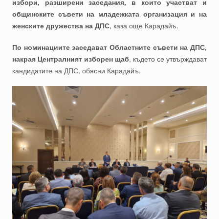
избори, разширени заседания, в които участват и
общинските съвети на младежката организация и на
женските дружества на ДПС
, каза още Карадайъ.
По номинациите заседават Областните съвети на ДПС,
накрая Централният изборен щаб
, където се утвърждават
кандидатите на ДПС, обясни Карадайъ.