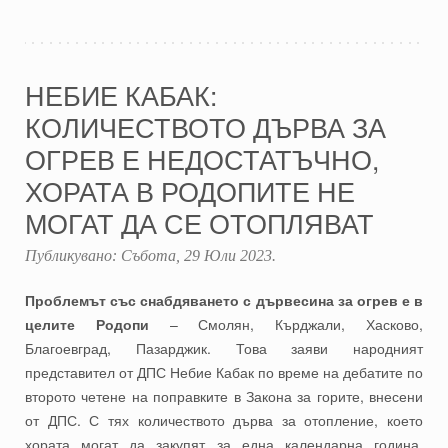
НЕБИЕ КАБАК:
КОЛИЧЕСТВОТО ДЪРВА ЗА
ОГРЕВ Е НЕДОСТАТЪЧНО,
ХОРАТА В РОДОПИТЕ НЕ
МОГАТ ДА СЕ ОТОПЛЯВАТ
Публикувано:
Събота, 29 Юли 2023
.
Проблемът със снабдяването с дървесина за огрев е в
целите Родопи
– Смолян, Кърджали, Хасково,
Благоевград, Пазарджик. Това заяви народният
представител от ДПС Небие Кабак по време на дебатите по
второто четене на поправките в Закона за горите, внесени
от ДПС. С тях количеството дърва за отопление, което
хората могат да закупят за една календарна година,