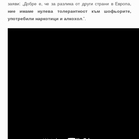
заяви: „Добре е, че за разлика от други страни в Европа,
ние имаме нулева толерантност към шофьорите,
употребили наркотици и алкохол
.”.