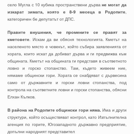
село Мугла с 10 кубика пространствени дърва
не могат да
изкарат зимата, която е 8-9 месеца в Родопите
,
категоричен бе депутатът от ДПС.
Правите внушения, че промените се правят за
кметовете
. Искам да ви обясня технологията. Кметът на
населеното място е човекът, който събира заявленията от
хората, които искат да добиват дърва и ги предвижва към
общината. Кметът на общината ги представя в съответното
ловно и горско стопанство. Там, където живеем ние,
нямаме общински гори. Хората се снабдяват с дървесина
само от държавните и горски ловни стопанства, под
контрола на съответните ловни и горски стопанства, обясни
Елхан Кълков.
В района на Родопите общински гори няма.
Има и други
структури, който осъществяват контрол, като Изпълнителна
агенция по горите, Югозападното държавно предприятие,
допълни народният представител