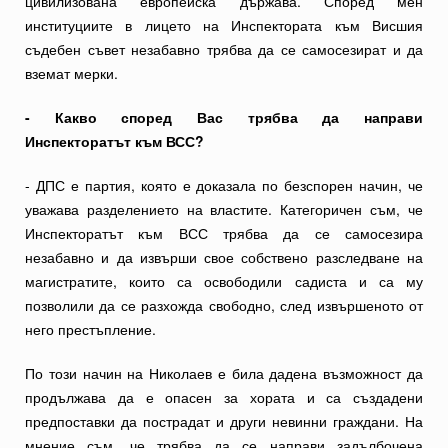
цивилизована европейска държава. Според мен
институциите в лицето на Инспектората към Висшия
съдебен съвет незабавно трябва да се самосезират и да
вземат мерки.
- Какво според Вас трябва да направи
Инспекторатът към ВСС?
- ДПС е партия, която е доказала по безспорен начин, че
уважава разделението на властите. Категоричен съм, че
Инспекторатът към ВСС трябва да се самосезира
незабавно и да извърши свое собствено разследване на
магистратите, които са освободили садиста и са му
позволили да се разхожда свободно, след извършеното от
него престъпление.
По този начин на Николаев е била дадена възможност да
продължава да е опасен за хората и са създадени
предпоставки да пострадат и други невинни граждани. На
мнение съм, че трябва да се направи задълбочена