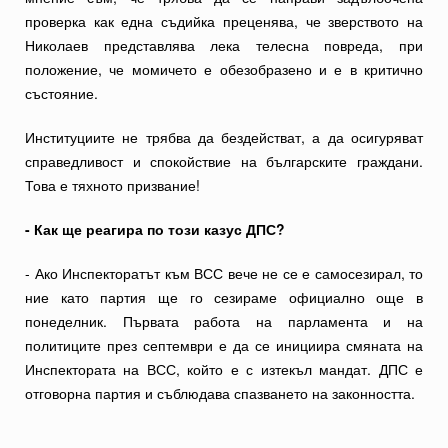
проверка как една съдийка преценява, че зверството на
Николаев представлява лека телесна повреда, при
положение, че момичето е обезобразено и е в критично
състояние.
Институциите не трябва да бездействат, а да осигуряват
справедливост и спокойствие на българските граждани.
Това е тяхното призвание!
- Как ще реагира по този казус ДПС?
- Ако Инспекторатът към ВСС вече не се е самосезирал, то
ние като партия ще го сезираме официално още в
понеделник. Първата работа на парламента и на
политиците през септември е да се инициира смяната на
Инспектората на ВСС, който е с изтекъл мандат. ДПС е
отговорна партия и съблюдава спазването на законността.