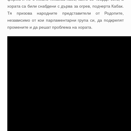
хората са били снабдени с дърва за огрев, подчерта Кабак.
Тя призова народните представители от Родопите,
независимо от кои парламентарни група си, да подкрепят
промените и да решат проблема на хората.