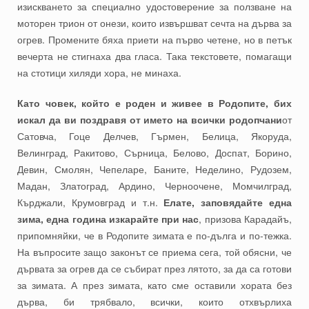
изискването за специално удостоверение за ползване на
моторен трион от онези, които извършват сечта на дърва за
огрев. Промените бяха приети на първо четене, но в петък
вечерта не стигнаха два гласа. Така текстовете, помагащи
на стотици хиляди хора, не минаха.
Като човек, който е роден и живее в Родопите, бих
искал да ви поздравя от името на всички родопчани
от
Сатовча, Гоце Делчев, Гърмен, Белица, Якоруда,
Велинград, Ракитово, Сърница, Белово, Доспат, Борино,
Девин, Смолян, Чепеларе, Баните, Неделино, Рудозем,
Мадан, Златоград, Ардино, Черноочене, Момчилград,
Кърджали, Крумовград и т.н.
Елате, заповядайте една
зима, една година изкарайте при нас
, призова Карадайъ,
припомняйки, че в Родопите зимата е по-дълга и по-тежка.
На въпросите защо законът се приема сега, той обясни, че
дървата за огрев да се събират през лятото, за да са готови
за зимата. А през зимата, като сме оставили хората без
дърва, би трябвало, всички, които отхвърлиха