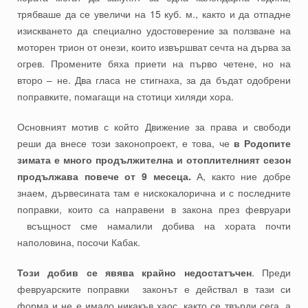
трябваше да се увеличи на 15 куб. м., както и да отпадне
изискването да специално удостоверение за ползване на
моторен трион от онези, които извършват сечта на дърва за
огрев. Промените бяха приети на първо четене, но на
второ – не. Два гласа не стигнаха, за да бъдат одобрени
поправките, помагащи на стотици хиляди хора.
Основният мотив с който Движение за права и свободи
реши да внесе този законопроект, е това, че
в Родопите
зимата е много продължителна и отоплителният сезон
продължава повече от 9 месеца.
А, както ние добре
знаем, дървесината там е нискокалорична и с последните
поправки, които са направени в закона през февруари
всъщност сме намалили добива на хората почти
наполовина, посочи Кабак.
Този добив се явява крайно недостатъчен
. Преди
февруарските поправки законът е действал в тази си
форма и не е имало никакъв хаос, както се твърди сега, а