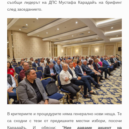
съобщи лидерът на ДПС Мустафа Карадайъ на брифинг
след заседанието.
В критериите и процедурите няма генерално нови неща. Те
са сходни с тези от предишните местни избори, посочи
Карадайъ. И обясни: "
Ние даваме акцент на