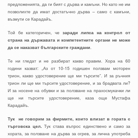
предложенията, да ги бият с дърва и камъни. Но като не им
позволихте да имат достатъчно дърва – само с камъни,
възмути се Карадайъ.
Той бе категоричен, че
заради липса на контрол от
страна на държавата и компетентните органи не може
да се наказват българските граждани
.
Те ни гледат и не разбират какво правим. Хора на 60
години казват: „Аз от 10-15 годишен ползвам моторен
трион, какво удостоверение ще ми търсите”. И за ръчния
трион ли ще ми търсите удостоверение, и за брадвата ли?
И за носене на обувки и за ползване на прахосмукачки ли
ще ни търсите удостоверение, каза още Мустафа
Карадайъ.
Тук не говорим за фирмите, които влизат в гората с
търговска цел.
Тук става въпрос единствено и само за
хората, за ползване на дърва за огрев, за лична употреба