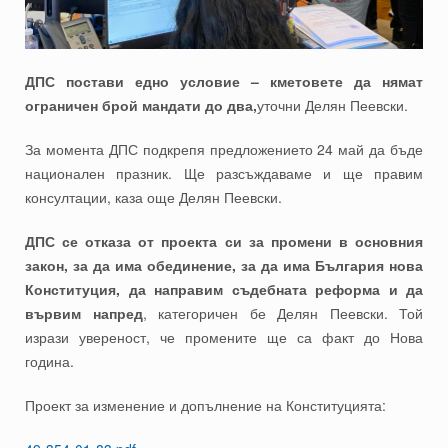
ДПС постави едно условие – кметовете да нямат
ограничен брой мандати до два,
уточни Делян Пеевски.
За момента ДПС подкрепя предложението 24 май да бъде
национален празник. Ще разсъждаваме и ще правим
консултации, каза още Делян Пеевски.
ДПС се отказа от проекта си за промени в основния
закон,
за да има обединение, за да има България нова
Конституция, да направим съдебната реформа и да
вървим напред
, категоричен бе Делян Пеевски. Той
изрази увереност, че промените ще са факт до Нова
година.
Проект за изменение и допълнение на Конституцията: