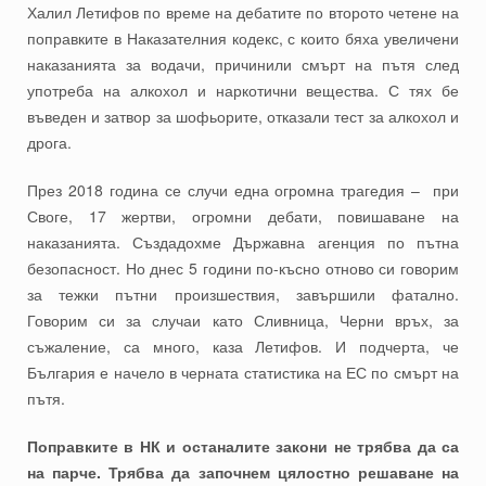
Халил Летифов по време на дебатите по второто четене на
поправките в Наказателния кодекс, с които бяха увеличени
наказанията за водачи, причинили смърт на пътя след
употреба на алкохол и наркотични вещества. С тях бе
въведен и затвор за шофьорите, отказали тест за алкохол и
дрога.
През 2018 година се случи една огромна трагедия – при
Своге, 17 жертви, огромни дебати, повишаване на
наказанията. Създадохме Държавна агенция по пътна
безопасност. Но днес 5 години по-късно отново си говорим
за тежки пътни произшествия, завършили фатално.
Говорим си за случаи като Сливница, Черни връх, за
съжаление, са много, каза Летифов. И подчерта, че
България е начело в черната статистика на ЕС по смърт на
пътя.
Поправките в НК и останалите закони не трябва да са
на парче. Трябва да започнем цялостно решаване на