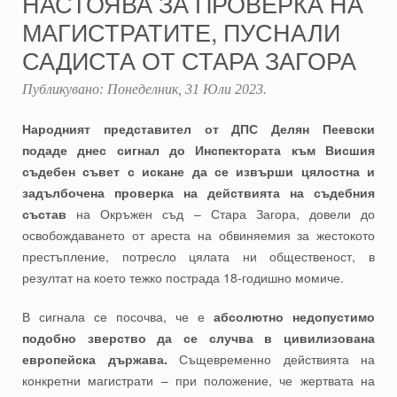
НАСТОЯВА ЗА ПРОВЕРКА НА
МАГИСТРАТИТЕ, ПУСНАЛИ
САДИСТА ОТ СТАРА ЗАГОРА
Публикувано:
Понеделник, 31 Юли 2023
.
Народният представител от ДПС Делян Пеевски
подаде днес сигнал до Инспектората към Висшия
съдебен съвет с искане да се извърши цялостна и
задълбочена проверка на действията на съдебния
състав
на Окръжен съд – Стара Загора, довели до
освобождаването от ареста на обвиняемия за жестокото
престъпление, потресло цялата ни общественост, в
резултат на което тежко пострада 18-годишно момиче.
В сигнала се посочва, че е
абсолютно недопустимо
подобно зверство да се случва в цивилизована
европейска държава.
Същевременно действията на
конкретни магистрати – при положение, че жертвата на