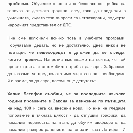
проблема
. Обучението по пътна безопасност трябва да
започва от детската градина, след това да продължи в
училищата, където тези въпроси са неглижирани, подчерта
народният представител от ДПС.
Ние сме включели всичко това в учебните програми,
обучаваме децата, но не достатъчно.
Днес никой не
повтаря, че пешеходецът е длъжен да се огледа,
когато пресича.
Напротив вменяваме на всички, че той
просто тръгва и автомобилът трябва да спре. Забравяме
да казваме, че пред колата има мъртва зона, необходимо
й е време, за да спре, посочи още депутатът.
Халил Летифов съобщи, че за последните няколко
години промените в Закона за движение по пътищата
на над 100
и сега са внесени нови. Но ние не гледаме
поправките в тяхната цялост - да отпушим трафика, да
намалим нервността на пътя, да обучим шофьорите, да
намалим разпространението на опиати, каза Летифов. И