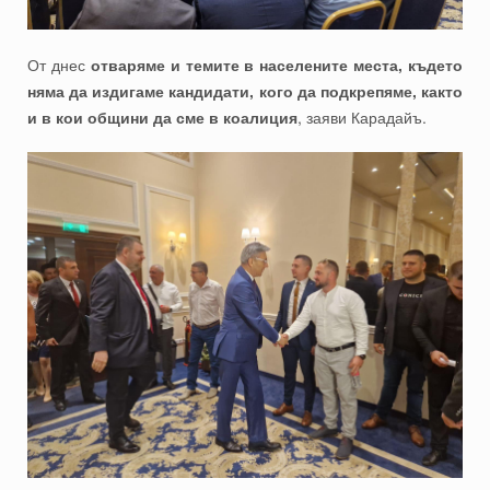
От днес
отваряме и темите в населените места, където
няма да издигаме кандидати, кого да подкрепяме, както
и в кои общини да сме в коалиция
, заяви Карадайъ.