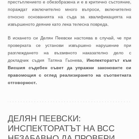
престъплението е обезобразена и е в критично състояние,
пораждат изключително много въпроси, включително
относно основанията на съда за квалификацията на
извършеното деяние като лека телесна повреда.
В искането си Делян Пеевски настоява в случай, че при
проверката се установи извършено нарушение при
разглеждането на въззивното наказателно дело с
докладчик съдия Татяна Гьонева,
Инспекторатът към
Висшия съдебен съвет да упражни законовите си
правомощия с оглед реализирането на съответната
отговорност.
ДЕЛЯН ПЕЕВСКИ:
ИНСПЕКТОРАТЪТ НА ВСС
НЕЗАБАВНО ДА ПРОВЕРИ