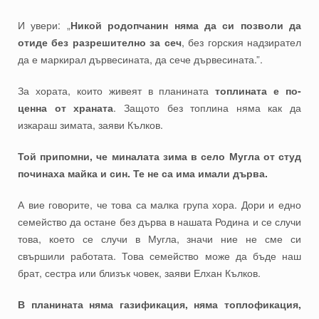
И увери: „
Никой родопчанин няма да си позволи да
отиде без разрешително за сеч
, без горския надзирател
да е маркирал дървесината, да сече дървесината.”.
За хората, които живеят в планината
топлината е по-
ценна от храната
. Защото без топлина няма как да
изкараш зимата, заяви Кълков.
Той припомни, че миналата зима в село Мугла от студ
починаха майка и син. Те не са има имали дърва.
А вие говорите, че това са малка група хора. Дори и едно
семейство да остане без дърва в нашата Родина и се случи
това, което се случи в Мугла, значи ние не сме си
свършили работата. Това семейство може да бъде наш
брат, сестра или близък човек, заяви Елхан Кълков.
В планината няма газификация, няма топлофикация,