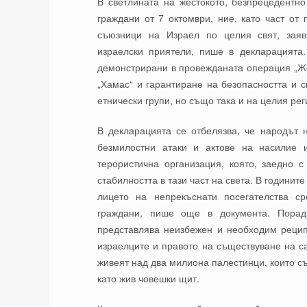
В светлината на жестокото, безпрецедентн
граждани от 7 октомври, ние, като част от
съюзници на Израел по целия свят, заяв
израелски приятели, пише в декларацията
демонстрирани в провежданата операция „Же
„Хамас“ и гарантиране на безопасността и с
етнически групи, но също така и на целия рег
В декларацията се отбелязва, че народът 
безмилостни атаки и актове на насилие 
терористична организация, която, заедно 
стабилността в тази част на света. В години
лицето на непрекъснати посегателства с
граждани, пише още в документа. Порад
представлява неизбежен и необходим рецип
израелците и правото на съществуване на са
живеят над два милиона палестинци, които с
като жив човешки щит.