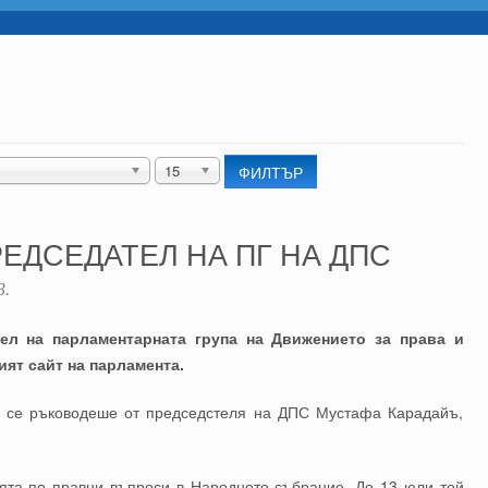
15
ФИЛТЪР
ЕДСЕДАТЕЛ НА ПГ НА ДПС
3
.
ел на парламентарната група на Движението за права и
ят сайт на парламента.
 се ръководеше от председстеля на ДПС Мустафа Карадайъ,
ята по правни въпроси в Народното събрание. До 13 юли той