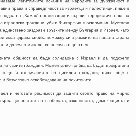
изнаваме легитимните искания на народите за държавност и
авни права и справедливост за израелци и палестинци, пише в
 сродна на „Хамас“ организация извърши терористичен акт на
има израелски граждани, уби и българския мюсюлманин Мустафа
 а единствено заздрави връзките между България и Израел, като
еи имат здрава спойка помежду си в рамките на нашата страна
ото и далечно минало, се посочва още в нея.
дната общност да бъде солидарна с Израел и да подкрепи
та на своите граждани. Моментално трябва да бъдат прекратени
а също и отвличанията на цивилни граждани, пише още в
о и безусловно освобождаване на похитените.
раел и неговата решимост да защити своето право на мирно
държа ценностите на свободата, законността, демокрацията и