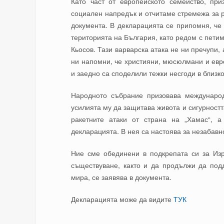
Като част от европейското семейство, пр
социален напредък и отчитаме стремежа за р
документа. В декларацията се припомня, че
територията на България, като редом с пет
Кьосов. Тази варварска атака не ни пречупи,
ни напомни, че християни, мюсюлмани и евр
и заедно са споделили тежки несгоди в близк
Народното събрание призовава междунаро
усилията му да защитава живота и сигурност
ракетните атаки от страна на „Хамас“, 
декларацията. В нея са настоява за незабавн
Ние сме обединени в подкрепата си за Из
съществуване, както и да продължи да под
мира, се заявява в документа.
Декларацията може да видите
ТУК