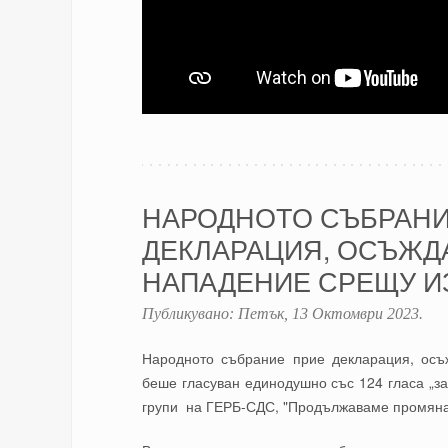
НАРОДНОТО СЪБРАНИ
ДЕКЛАРАЦИЯ, ОСЪЖД
НАПАДЕНИЕ СРЕЩУ И
Публикувано:
Петък, 13 Октомври 2023
.
Народното събрание прие декларация, осъ
беше гласуван единодушно със 124 гласа „за
групи на ГЕРБ-СДС, "Продължаваме промянат