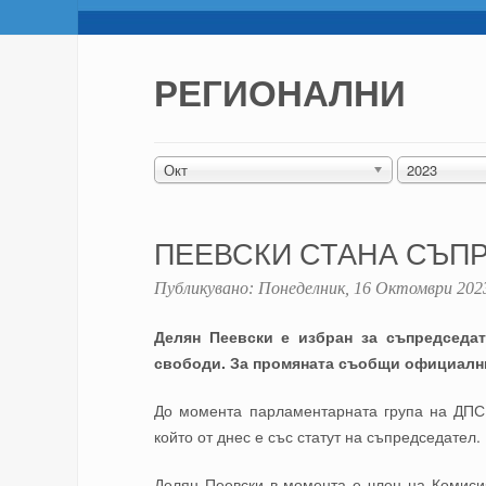
РЕГИОНАЛНИ
Окт
2023
ПЕЕВСКИ СТАНА СЪПР
Публикувано:
Понеделник, 16 Октомври 202
Делян Пеевски е избран за съпредседат
свободи. За промяната съобщи официални
До момента парламентарната група на ДПС
който от днес е със статут на съпредседател.
Делян Пеевски в момента е член на Комиси