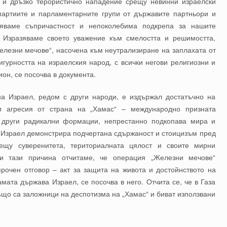
о и дръзко терористично нападение срещу невинни израелски
 партиите и парламентарните групи от държавите партньори и
яваме съпричастност и непоколебима подкрепа за нашите
. Изразяваме своето уважение към смелостта и решимостта,
лезни мечове“, насочена към неутрализиране на заплахата от
игурността на израелския народ, с всички негови религиозни и
ион, се посочва в документа.
на Израел, редом с други народи, е издържал достатъчно на
и агресия от страна на „Хамас“ – международно призната
с други радикални формации, непрестанно подкопава мира и
те Израел демонстрира подчертана сдържаност и стоицизъм пред
рещу суверенитета, териториалната цялост и своите мирни
и тази причина отчитаме, че операция „Железни мечове“
рочен отговор – акт за защита на живота и достойнството на
мата държава Израел, се посочва в него. Отчита се, че в Газа
ъщо са заложници на деспотизма на „Хамас“ и биват използвани