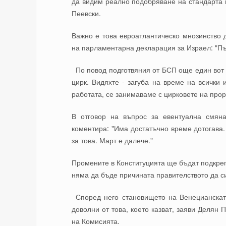
да видим реално подобряване на стандарта н
Пеевски.
Важно е това евроатлантическо мнозинство 
на парламентарна декларация за Израел: "П
По повод подготвяния от БСП още един вот 
цирк. Видяхте - загуба на време на всички
работата, се занимаваме с цирковете на про
В отговор на въпрос за евентуална смян
коментира: "Има достатъчно време дотогава.
за това. Март е далече."
Промените в Конституцията ще бъдат подкрепе
няма да бъде причината правителството да си
Според него становището на Венецианскат
доволни от това, което казват, заяви Делян 
на Комисията.