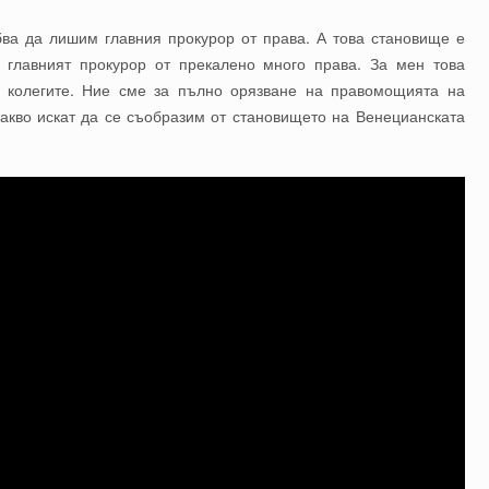
ябва да лишим главния прокурор от права. А това становище е
а главният прокурор от прекалено много права. За мен това
с колегите. Ние сме за пълно орязване на правомощията на
какво искат да се съобразим от становището на Венецианската