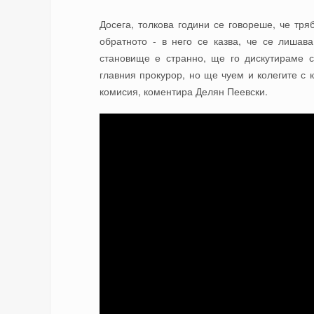
Досега, толкова години се говореше, че тр
обратното - в него се казва, че се лишав
становище е странно, ще го дискутираме 
главния прокурор, но ще чуем и колегите с 
комисия, коментира Делян Пеевски.