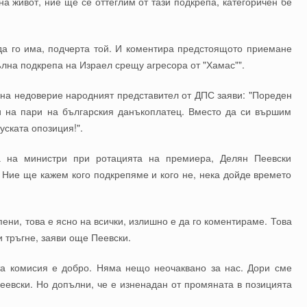
а живот, ние ще се оттеглим от тази подкрепа, категоричен бе
да го има, подчерта той. И коментира предстоящото приемане
ълна подкрепа на Израел срещу агресора от "Хамас"".
на недоверие народният представител от ДПС заяви: "Пореден
 и на пари на българския данъкоплатец. Вместо да си вършим
руската опозиция!".
а на министри при ротацията на премиера, Делян Пеевски
 Ние ще кажем кого подкрепяме и кого не, нека дойде времето
ни, това е ясно на всички, излишно е да го коментираме. Това
 тръгне, заяви още Пеевски.
а комисия е добро. Няма нещо неочаквано за нас. Дори сме
Пеевски. Но допълни, че е изненадан от промяната в позицията