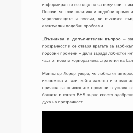
информиран те все още не са получени - пис
Посочи, че тази политика и подобни промен
управляващите и посочи, че възниква въ
евентуални подобни проблеми.
„Възниква и допълнителен въпрос
– защ
прозрачност и се отваря вратата за заобика
подобни промени – дали заради лобистки инт
част от новата корпоративна стратегия на бан
Министър Лорер увери, че лобистки интере
икономика и тази, който законът и е вмени
причина за поисканите промени в устава 
банката и когато БНБ върне своето одобрен
духа на прозрачност.