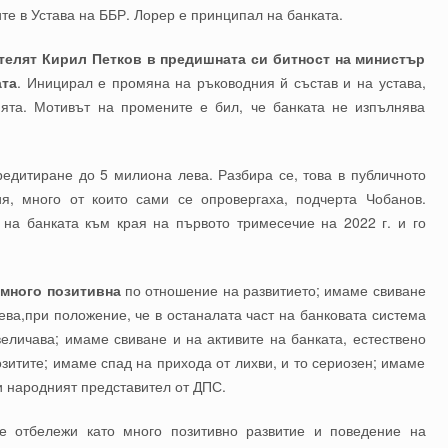
те в Устава на ББР. Лорер е принципал на банката.
телят Кирил Петков в предишната си битност на министър
ата
. Иницирал е промяна на ръководния й състав и на устава,
ията. Мотивът на промените е бил, че банката не изпълнява
редитиране до 5 милиона лева. Разбира се, това в публичното
я, много от които сами се опровергаха, подчерта Чобанов.
 на банката към края на първото тримесечие на 2022 г. и го
 много позитивна
по отношение на развитието; имаме свиване
ва,при положение, че в останалата част на банковата система
еличава; имаме свиване и на активите на банката, естествено
озитите; имаме спад на прихода от лихви, и то сериозен; имаме
и народният представител от ДПС.
е отбележи като много позитивно развитие и поведение на