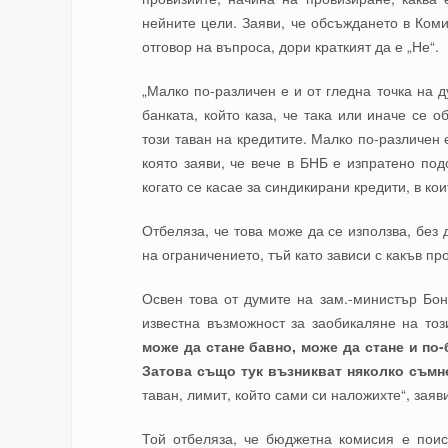
нейните цели. Заяви, че обсъждането в Ком
отговор на въпроса, дори краткият да е „Не“.
„Малко по-различен е и от гледна точка на 
банката, който каза, че така или иначе се 
този таван на кредитите. Малко по-различен 
която заяви, че вече в БНБ е изпратено под
когато се касае за синдикирани кредити, в ко
Отбеляза, че това може да се използва, без
на ограничението, тъй като зависи с какъв п
Освен това от думите на зам.-министър Бон
известна възможност за заобикаляне на тоз
може да стане бавно, може да стане и по-
Затова също тук възникват няколко съмн
таван, лимит, който сами си наложихте“, зая
Той отбеляза, че бюджетна комисия е поис