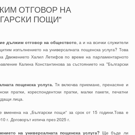
ЖИМ ОТГОВОР НА
ГАРСКИ ПОЩИ"
ние дължим отговор на обществото
, а и на всички служители
ащитим изпълнението на универсалната пощенска услуга? Това
 на Движението Халил Летифов по време на парламентарното
авление Калина Константинова за състоянието на "Български
лната пощенска услуга.
Тя включва приемане, пренасяне и
ки пратки, кореспондентски пратки, малки пакети, печатни
ждащи лица.
е вменена на „Български пощи“ за срок от 15 години.Това е
0 г. Договорът изтича през 2025 г.
ението на универсалната пощенска услуга?
Ще бъде ли