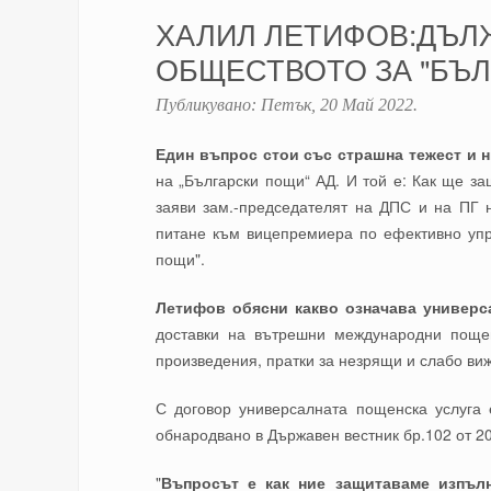
ХАЛИЛ ЛЕТИФОВ:ДЪЛ
ОБЩЕСТВОТО ЗА "БЪЛ
Публикувано:
Петък, 20 Май 2022
.
Един въпрос стои със страшна тежест и 
на „Български пощи“ АД. И той е: Как ще з
заяви зам.-председателят на ДПС и на ПГ
питане към вицепремиера по ефективно упр
пощи".
Летифов обясни какво означава универса
доставки на вътрешни международни пощенс
произведения, пратки за незрящи и слабо ви
С договор универсалната пощенска услуга 
обнародвано в Държавен вестник бр.102 от 201
"
Въпросът е как ние защитаваме изпълн