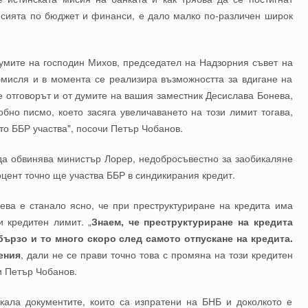
исията по бюджет и финанси, е дало малко по-различен широк
думите на господин Михов, председател на Надзорния съвет на
обмисля и в момента се реализира възможността за вдигане на
е отговорът и от думите на вашия заместник Десислава Бонева,
обно писмо, което засяга увеличаването на този лимит тогава,
ито ББР участва", посочи Петър Чобанов.
 да обвинява министър Лорер, недобросъвестно за заобикаляне
роцент точно ще участва ББР в синдикирания кредит.
ева е станало ясно, че при преструктуриране на кредита има
и кредитен лимит. „
Знаем, че преструктуриране на кредита
бързо и то много скоро след самото отпускане на кредита.
ения
, дали не се прави точно това с промяна на този кредитен
ви Петър Чобанов.
кала документите, които са изпратени на БНБ и доколкото е