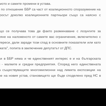
мото и самите промени в устава.
и по отношение ББР са част от коалиционното споразумение на
просът доколко коалиционните партньори също са наясно с
о се получава това де факто разминаване с лозунгите за
ляне на наложеното от самите вас ограничение, включително с
ереси, дали заради този спад в основните показатели или като
ката", попита в заключение депутатът от ДПС.
си в ББР няма и че единственият интерес е и на българската
л - малките и средни предприятия. Според него единствената
са съществуващите многомилионни над лимита експозиции на
ие на новия устав, становището ще бъде споделено пред НС в