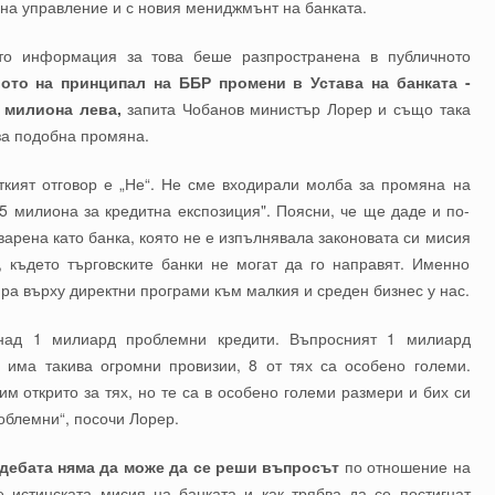
 на управление и с новия мениджмънт на банката.
ато информация за това беше разпространена в публичното
вото на принципал на ББР промени в Устава на банката -
 милиона лева,
запита Чобанов министър Лорер и също така
за подобна промяна.
ткият отговор е „Не“. Не сме входирали молба за промяна на
 5 милиона за кредитна експозиция". Поясни, че ще даде и по-
варена като банка, която не е изпълнявала законовата си мисия
 където търговските банки не могат да го направят. Именно
ира върху директни програми към малкия и среден бизнес у нас.
 над 1 милиард проблемни кредити. Въпросният 1 милиард
 има такива огромни провизии, 8 от тях са особено големи.
м открито за тях, но те са в особено големи размери и бих си
роблемни“, посочи Лорер.
 дебата няма да може да се реши въпросът
по отношение на
е истинската мисия на банката и как трябва да се постигнат