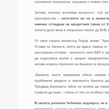
основните показатели, свързано с новия стил
Затова логично възниква въпросът, тъй к
пространство –
изготвяте ли си в качест
именно отпадане на кредитния таван от 5
попита дали вече е изпратено писмо до БНБ 
От своя страна министър Лорер заяви: "Кра
Устава на банката, която да вдига тавана от
пространен отговор - миналото лято ББР е за
да подпомага малки и средни предприятия,
затова новата стратегия на банката се фокус
„Банката, която заварихме обаче, имаше
проблемни кредити е причината банката да
Предвид банковата тайна не можем да говори
позволи да кажа – някои от тях са особено п
В своята реплика Чобанов подчерта, че в
провизиите, начина на провизиране, каква 