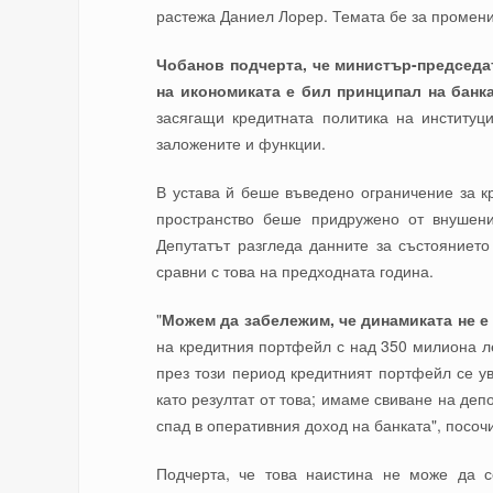
растежа Даниел Лорер. Темата бе за промени
Чобанов подчерта, че министър-председа
на икономиката е бил принципал на банк
засягащи кредитната политика на институц
заложените и функции.
В устава й беше въведено ограничение за к
пространство беше придружено от внушени
Депутатът разгледа данните за състоянието
сравни с това на предходната година.
"
Можем да забележим, че динамиката не е
на кредитния портфейл с над 350 милиона ле
през този период кредитният портфейл се ув
като резултат от това; имаме свиване на деп
спад в оперативния доход на банката", посоч
Подчерта, че това наистина не може да с