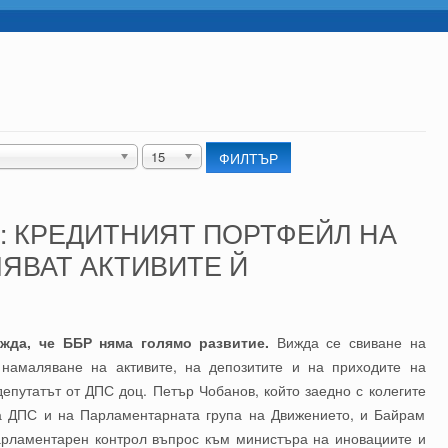
15
ФИЛТЪР
: КРЕДИТНИЯТ ПОРТФЕЙЛ НА
ЛЯВАТ АКТИВИТЕ Й
жда, че ББР няма голямо развитие.
Вижда се свиване на
намаляване на активите, на депозитите и на приходите на
депутатът от ДПС доц. Петър Чобанов, който заедно с колегите
а ДПС и на Парламентарната група на Движението, и Байрам
арламентарен контрол въпрос към министъра на иновациите и