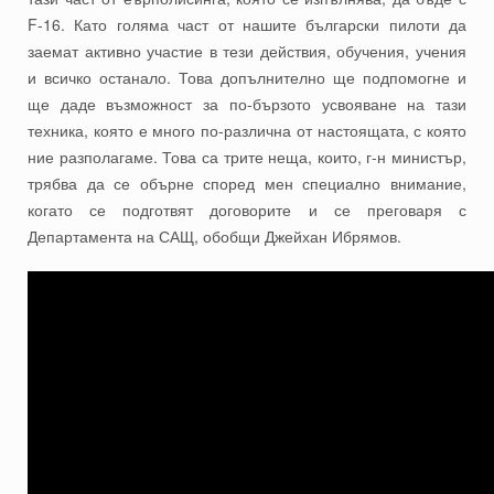
F-16. Като голяма част от нашите български пилоти да
заемат активно участие в тези действия, обучения, учения
и всичко останало. Това допълнително ще подпомогне и
ще даде възможност за по-бързото усвояване на тази
техника, която е много по-различна от настоящата, с която
ние разполагаме. Това са трите неща, които, г-н министър,
трябва да се обърне според мен специално внимание,
когато се подготвят договорите и се преговаря с
Департамента на САЩ, обобщи Джейхан Ибрямов.