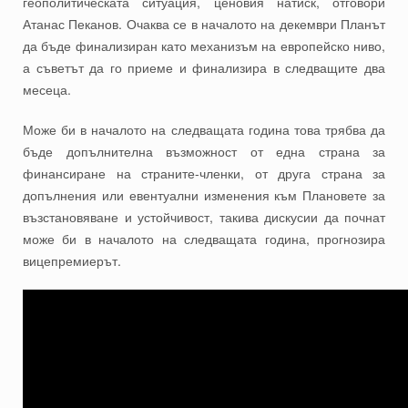
геополитическата ситуация, ценовия натиск, отговори
Атанас Пеканов. Очаква се в началото на декември Планът
да бъде финализиран като механизъм на европейско ниво,
а съветът да го приеме и финализира в следващите два
месеца.
Може би в началото на следващата година това трябва да
бъде допълнителна възможност от една страна за
финансиране на страните-членки, от друга страна за
допълнения или евентуални изменения към Плановете за
възстановяване и устойчивост, такива дискусии да почнат
може би в началото на следващата година, прогнозира
вицепремиерът.