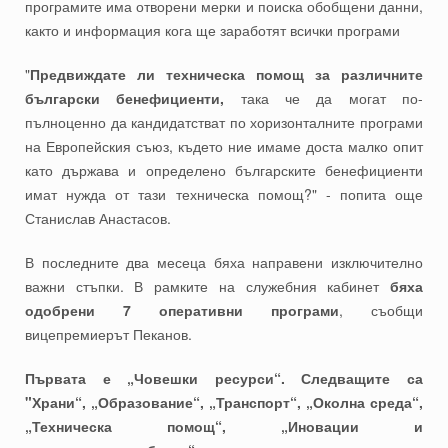
програмите има отворени мерки и поиска обобщени данни,
както и информация кога ще заработят всички програми
"
Предвиждате ли техническа помощ за различните
български бенефициенти,
така че да могат по-
пълноценно да кандидатстват по хоризонталните програми
на Европейския съюз, където ние имаме доста малко опит
като държава и определено българските бенефициенти
имат нужда от тази техническа помощ?" - попита още
Станислав Анастасов.
В последните два месеца бяха направени изключително
важни стъпки. В рамките на служебния кабинет
бяха
одобрени 7 оперативни програми
, съобщи
вицепремиерът Пеканов.
Първата е „Човешки ресурси“. Следващите са
"Храни“, „Образование“, „Транспорт“, „Околна среда“,
„Техническа помощ“, „Иновации и