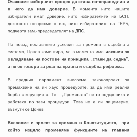
Очакваме изборният процес да става по-справедлив и
в него да има доверие
. В момента нито нашите
избиратели имат доверие, нито избирателите на БСП,
доколкото говорихме с тях, нито избирателите на ГЕРБ,
подчерта зам.-председателят на ДПС.
По повод поставяните условия за промени в съдебната
система, Цонев коментира, че в момента има
искания за
овладяване на постове на принципа „стани да седна”,
а не се говори за реална правна и съдебна реформа.
В предния парламент внесохме законопроект за
премахване на ин хаус процедурите, за да има реална
борба с корупцията. Те – „Промяната” не го подкрепиха и
работеха по тези процедури. Това не е ли лицемерие,
възмути се Цонев.
Внесохме и проект за промяна в Конституцията, при
който изцяло променяме функциите на главния