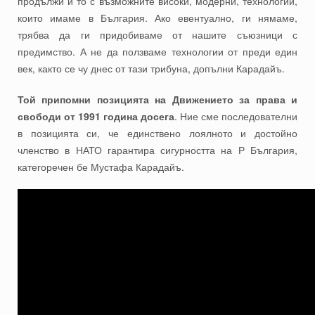
продължи и то с възможните високи, модерни, технологии,
които имаме в България. Ако евентуално, ги нямаме,
трябва да ги придобиваме от нашите съюзници с
предимство. А не да ползваме технологии от преди един
век, както се чу днес от тази трибуна, допълни Карадайъ.
Той припомни позицията на Движението за права и
свободи от 1991 година досега
. Ние сме последователни
в позицията си, че единствено лоялното и достойно
членство в НАТО гарантира сигурността на Р България,
категоречен бе Мустафа Карадайъ.