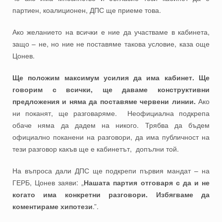
партиен, коалиционен, ДПС ще приеме това.
Ако желанието на всички е ние да участваме в кабинета,
защо – не, но ние не поставяме такова условие, каза още
Цонев.
Ще положим максимум усилия да има кабинет. Ще
говорим с всички, ще даваме конструктивни
предложения и няма да поставяме червени линии.
Ако
ни поканят, ще разговаряме. Неофициална подкрепа
обаче няма да дадем на никого. Трябва да бъдем
официално поканени на разговори, да има публичност на
тези разговор какъв ще е кабинетът, допълни той.
На въпроса дали ДПС ще подкрепи първия мандат – на
ГЕРБ, Цонев заяви: „
Нашата партия отговаря с да и не
когато има конкретни разговори. Избягваме да
коментираме хипотези
.”.