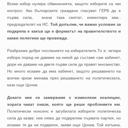
Всеки избор нулира обвиненията, защото изборите са чек
контрол. Ако българските граждани гласуват ГЕРБ да е
първа сила, значи така смятат, коментира зам.-
председателят на НС.
Той допълни, че важно условие за
подкрепа е какъв ще е форматът на правителството и
какви политики ще провежда
.
Разбрахме добре посланието на избирателите.То е: четири
избора поред не даваме на никой да съставя сам кабинет,
дори не даваме на двете първи сили да правят мнозинство.
Но много искаме да има кабинет, защото решаването на
всички кризи минава през решаването на политическата,
каза още Цонев.
Докато ние се замерваме с измислени коалиции,
хората чакат онази, която ще реши проблемите им
.
Политически нонсенс е загубилата изборите политическа
сила да казва: ние няма да подкрепим първата партия, но
искаме тя да ни подкрепи, заяви още Цонев. Той изтъкна,