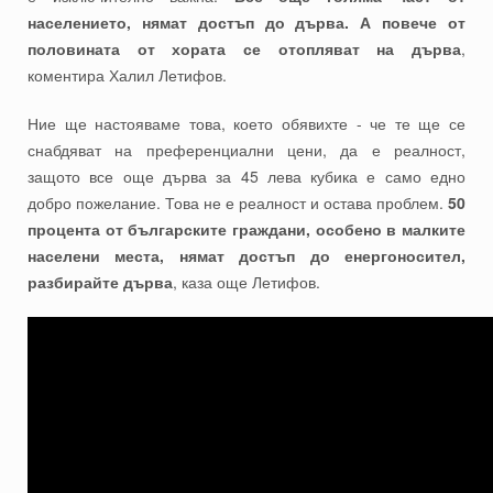
населението, нямат достъп до дърва. А повече от
половината от хората се отопляват на дърва
,
коментира Халил Летифов.
Ние ще настояваме това, което обявихте - че те ще се
снабдяват на преференциални цени, да е реалност,
защото все още дърва за 45 лева кубика е само едно
добро пожелание. Това не е реалност и остава проблем.
50
процента от българските граждани, особено в малките
населени места, нямат достъп до енергоносител,
разбирайте дърва
, каза още Летифов.