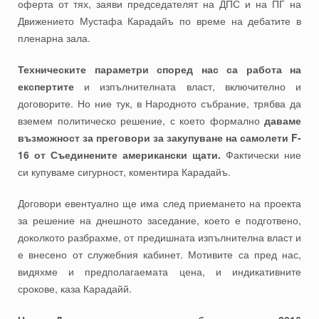
оферта от тях, заяви председателят на ДПС и на ПГ на
Движението Мустафа Карадайъ по време на дебатите в
пленарна зала.
Техническите параметри според нас са работа на
експертите
и изпълнителната власт, включително и
договорите. Но ние тук, в Народното събрание, трябва да
вземем политическо решение, с което формално
даваме
възможност за преговори за закупуване на самолети F-
16 от Съединените американски щати.
Фактически ние
си купуваме сигурност, коментира Карадайъ.
Договори евентуално ще има след приемането на проекта
за решение на днешното заседание, което е подготвено,
доколкото разбрахме, от предишната изпълнителна власт и
е внесено от служебния кабинет. Мотивите са пред нас,
видяхме и предполагаемата цена, и индикативните
срокове, каза Карадайй.