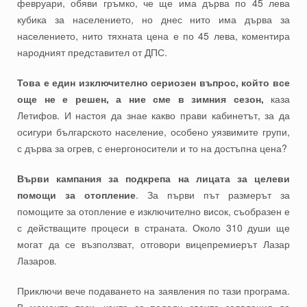
февруари, обяви гръмко, че ще има дърва по 45 лева
кубика за населението, но днес нито има дърва за
населението, нито тяхната цена е по 45 лева, коментира
народният представител от ДПС.
Това е един изключително сериозен въпрос, който все
още не е решен, а ние сме в зимния сезон,
каза
Летифов. И настоя да знае какво прави кабинетът, за да
осигури българското население, особено уязвимите групи,
с дърва за огрев, с енергоносители и то на достъпна цена?
Върви кампания за подкрепа на лицата за целеви
помощи за отопление
. За първи път размерът за
помощите за отопление е изключително висок, съобразен е
с действащите процеси в страната. Около 310 души ще
могат да се възползват, отговори вицепремиерът Лазар
Лазаров.
Приключи вече подаването на заявления по тази програма.