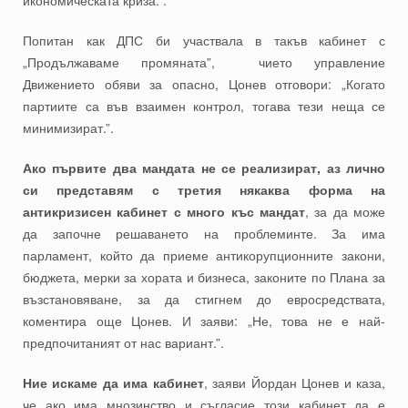
икономическата криза.”.
Попитан как ДПС би участвала в такъв кабинет с
„Продължаваме промяната”, чието управление
Движението обяви за опасно, Цонев отговори: „Когато
партиите са във взаимен контрол, тогава тези неща се
минимизират.”.
Ако първите два мандата не се реализират, аз лично
си представям с третия някаква форма на
антикризисен кабинет с много къс мандат
, за да може
да започне решаването на проблеминте. За има
парламент, който да приеме антикорупционните закони,
бюджета, мерки за хората и бизнеса, законите по Плана за
възстановяване, за да стигнем до евросредствата,
коментира още Цонев. И заяви: „Не, това не е най-
предпочитаният от нас вариант.”.
Ние искаме да има кабинет
, заяви Йордан Цонев и каза,
че ако има мнозинство и съгласие този кабинет да е