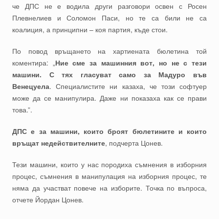
че ДПС не е водила други разговори освен с Росен
Плевнелиев и Соломон Паси, но те са били не са
коалиция, а принципни – коя партия, къде стои.
По повод връщането на хартиената бюлетина той
коментира: „
Ние сме за машинния вот, но не с тези
машини. С тях гласуват само за Мадуро във
Венецуела
. Специалистите ни казаха, че този софтуер
може да се манипулира. Даже ни показаха как се прави
това.”.
ДПС е за машини, които броят бюлетините и които
връщат недействителните
, подчерта Цонев.
Тези машини, които у нас породиха съмнения в изборния
процес, съмнения в манипулация на изборния процес, те
няма да участват повече на изборите. Точка по въпроса,
отчете Йордан Цонев.