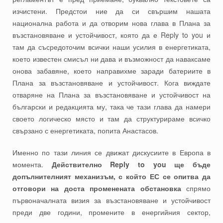
изчистени. Предстои ние да си свършим нашата
национална работа и да отворим нова глава в Плана за
възстановяване и устойчивост, която да е Reply to you и
там да съсредоточим всички наши усилия в енергетиката,
което известен смисъл ни дава и възможност да наваксаме
онова забавяне, което направихме заради батериите в
Плана за възстановяване и устойчивост. Кога виждате
отваряне на Плана за възстановяване и устойчивост на
български и редакцията му, така че тази глава да намери
своето логическо място и там да структурираме всичко
свързано с енергетиката, попита Анастасов.
Именно по тази линия се движат дискусиите в Европа в
момента.
Действително Reply to you ще бъде
допълнителният механизъм, с който ЕС се опитва да
отговори на доста променената обстановка
спрямо
първоначалната визия за възстановяване и устойчивост
преди две години, промените в енергийния сектор,