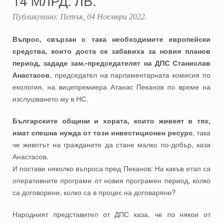
14 МЛРД. ЛВ.
Публикувано:
Петък, 04 Ноември 2022
.
Въпрос, свързан с така необходимите европейски
средства, които доста се забавиха за новия планов
период, зададе зам.-председателят на ДПС Станислав
Анастасов
, председател на парламентарната комисия по
екология, на вицепремиера Атанас Пеканов по време на
изслушването му в НС.
Българските общини и хората, които живеят в тях,
имат спешна нужда от този инвестиционен ресурс
, така
че животът на гражданите да стане малко по-добър, каза
Анастасов.
И постави няколко въпроса пред Пеканов: На какъв етап са
оперативните програми от новия програмен период, колко
са договорени, колко са в процес на договаряне?
Народният представител от ДПС каза, че по някои от