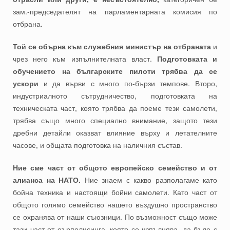
зам.-председателят на парламентарната комисия по
отбрана.
Той се обърна към служебния министър на отбраната
и
чрез него към изпълнителната власт.
Подготовката и
обучението на българските пилоти трябва да се
ускори
и да върви с много по-бързи темпове. Второ,
индустриалното сътрудничество, подготовката на
техническата част, която трябва да поеме тези самолети,
трябва също много специално внимание, защото тези
дребни детайли оказват влияние върху и летателните
часове, и общата подготовка на наличния състав.
Ние сме част от общото европейско семейство и от
алианса на НАТО.
Ние знаем с какво разполагаме като
бойна техника и настоящи бойни самолети. Като част от
общото голямо семейство нашето въздушно пространство
се охранява от наши съюзници. По възможност също може
тази част от еърполисинга, която се изпълнява, да бъде с