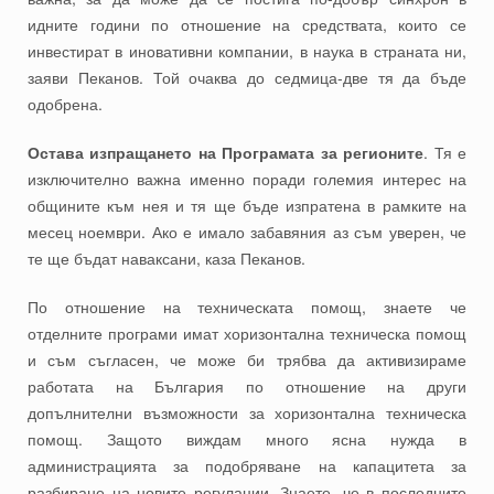
идните години по отношение на средствата, които се
инвестират в иновативни компании, в наука в страната ни,
заяви Пеканов. Той очаква до седмица-две тя да бъде
одобрена.
Остава изпращането на Програмата за регионите
. Тя е
изключително важна именно поради големия интерес на
общините към нея и тя ще бъде изпратена в рамките на
месец ноември. Ако е имало забавяния аз съм уверен, че
те ще бъдат наваксани, каза Пеканов.
По отношение на техническата помощ, знаете че
отделните програми имат хоризонтална техническа помощ
и съм съгласен, че може би трябва да активизираме
работата на България по отношение на други
допълнителни възможности за хоризонтална техническа
помощ. Защото виждам много ясна нужда в
администрацията за подобряване на капацитета за
разбиране на новите регулации. Знаете, че в последните