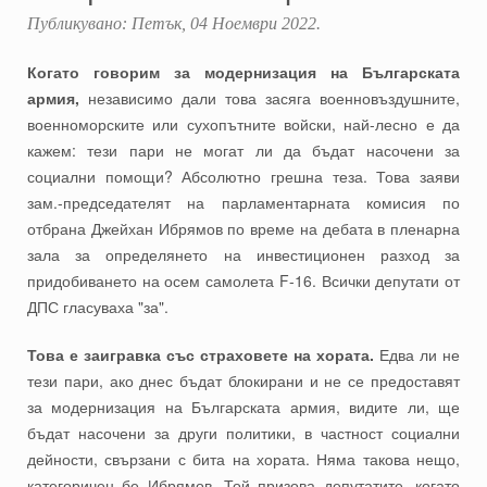
Публикувано:
Петък, 04 Ноември 2022
.
Когато говорим за модернизация на Българската
армия,
независимо дали това засяга военновъздушните,
военноморските или сухопътните войски, най-лесно е да
кажем: тези пари не могат ли да бъдат насочени за
социални помощи? Абсолютно грешна теза. Това заяви
зам.-председателят на парламентарната комисия по
отбрана Джейхан Ибрямов по време на дебата в пленарна
зала за определянето на инвестиционен разход за
придобиването на осем самолета F-16. Всички депутати от
ДПС гласуваха "за".
Това е заигравка със страховете на хората.
Едва ли не
тези пари, ако днес бъдат блокирани и не се предоставят
за модернизация на Българската армия, видите ли, ще
бъдат насочени за други политики, в частност социални
дейности, свързани с бита на хората. Няма такова нещо,
категоричен бе Ибрямов. Той призова депутатите, когато