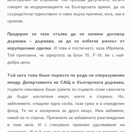
говорят за модернизацията на Българската армия, да се
съсредоточат единствено и само върху причини, кога, как и
срокове.
Предприе се тази стъпка да се сключи договор
държава – държава, за да се избегне рискът от
корупционни сделки
. И това е постигнато, каза Ибрямов.
Той припомни, че офертата за Блок 70, F-16, бе с най-
добра цена.
Тъй като това беше първото по рода си споразумение
между Департамента на САЩ и българската държава,
първото изискване беше сумите по първите осем самолета
да бъдат изплатени накуп, което е сторено. Но,
забележете, отварям една скоба, тази сума е в определен
фонд. Тя не е изхарчена за друго нещо. Има забавяне,
никой не го отрича. Причините за забавянето разглеждахме
в тази зала. И с гласуване приехме удължаване на
сроковете. И тъй като сме във втория етап на проекта на