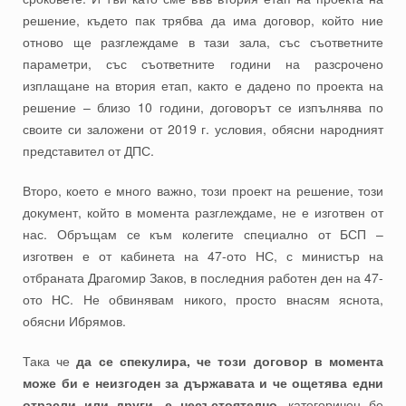
решение, където пак трябва да има договор, който ние
отново ще разглеждаме в тази зала, със съответните
параметри, със съответните години на разсрочено
изплащане на втория етап, както е дадено по проекта на
решение – близо 10 години, договорът се изпълнява по
своите си заложени от 2019 г. условия, обясни народният
представител от ДПС.
Второ, което е много важно, този проект на решение, този
документ, който в момента разглеждаме, не е изготвен от
нас. Обръщам се към колегите специално от БСП –
изготвен е от кабинета на 47-ото НС, с министър на
отбраната Драгомир Заков, в последния работен ден на 47-
ото НС. Не обвинявам никого, просто внасям яснота,
обясни Ибрямов.
Така че
да се спекулира, че този договор в момента
може би е неизгоден за държавата и че ощетява едни
отрасли или други, е несъстоятелно,
категоричен бе