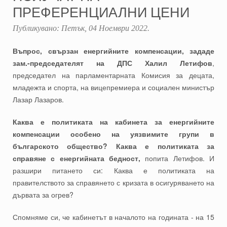
ПРЕФЕРЕНЦИАЛНИ ЦЕНИ
Публикувано:
Петък, 04 Ноември 2022
.
Въпрос, свързан енергийните компенсации, зададе
зам.-председателят на ДПС Халил Летифов
,
председател на парламентарната Комисия за децата,
младежта и спорта, на вицепремиера и социален министър
Лазар Лазаров.
Каква е политиката на кабинета за енергийните
компенсации особено на уязвимите групи в
българското общество? Каква е политиката за
справяне с енергийната бедност,
попита Летифов. И
разшири питането си: Каква е политиката на
правителството за справянето с кризата в осигуряването на
дървата за огрев?
Спомняме си, че кабинетът в началото на годината - на 15