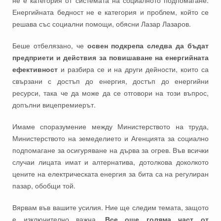
не е категория от системата на социалното подпомагане.
Енергийната бедност не е категория и проблем, който се
решава със социални помощи, обясни Лазар Лазаров.
Беше отбелязано, че
освен подкрепа следва да бъдат
предприети и действия за повишаване на енергийната
ефективност
и разбира се и на други дейности, които са
свързани с достъп до енергия, достъп до енергийни
ресурси, така че да може да се отговори на този въпрос,
допълни вицепремиерът.
Имаме споразумение между Министерството на труда,
Министерството на земеделието и Агенцията за социално
подпомагане за осигуряване на дърва за огрев. Във всички
случаи лицата имат и алтернатива, дотолкова доколкото
цените на електрическата енергия за бита са на регулиран
пазар, обобщи той.
Вярвам във вашите усилия. Ние ще следим темата, защото
е изключително важна.
Все още голяма част от