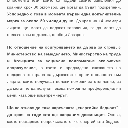
В момента тези, които са подали своите заявления до
крайния срок 30 октомври, ще могат да бъдат подкрепени
.
Успоредно с това в момента върви една допълнителна
мярка за около 50 хиляди души
. До края на 14 ноември
лицата ще могат да подават заявления, за да могат да
ползват тази подкрепа, съобщи Лазаров.
По отношение на осигуряването на дърва за огрев, с
Министерство на земеделието, Министерство на труда
и Агенцията за социално подпомагане сключихме
споразумение
, в което е предвидено оказването на
подкрепа от страна на държавните горски стопанства към
лицата, които получават целеви помощи за отопление, за
да могат те да получат такава помощ на преференциални
цени, каза още вицепремиерът.
Що се отнася до така наречената „енергийна бедност“ -
до края на годината ще направим дефиниция
. Онова,
което повтаряме непрекъснато е, че енергийната бедност