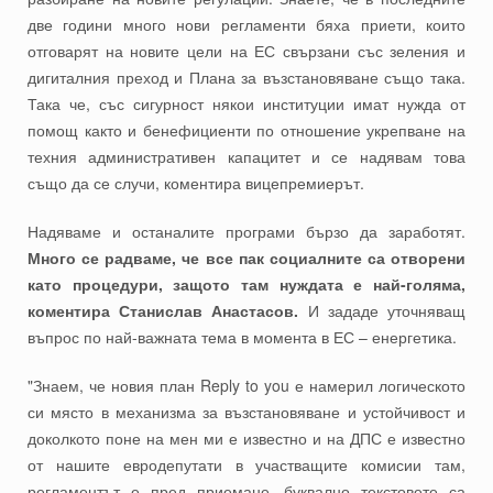
две години много нови регламенти бяха приети, които
отговарят на новите цели на ЕС свързани със зеления и
дигиталния преход и Плана за възстановяване също така.
Така че, със сигурност някои институции имат нужда от
помощ както и бенефициенти по отношение укрепване на
техния административен капацитет и се надявам това
също да се случи, коментира вицепремиерът.
Надяваме и останалите програми бързо да заработят.
Много се радваме, че все пак социалните са отворени
като процедури, защото там нуждата е най-голяма,
коментира Станислав Анастасов.
И зададе уточняващ
въпрос по най-важната тема в момента в ЕС – енергетика.
"Знаем, че новия план Reply to you е намерил логическото
си място в механизма за възстановяване и устойчивост и
доколкото поне на мен ми е известно и на ДПС е известно
от нашите евродепутати в участващите комисии там,
регламентът е пред приемане, буквално текстовете са