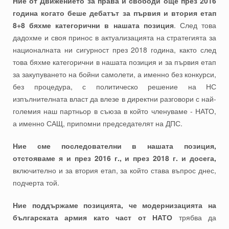
Ние от Движението за права и свободи още през 2016
година когато беше дебатът за първия и втория етап
8+8 бяхме категорични в нашата позиция
. След това
дадохме и своя принос в актуализацията на стратегията за
националната ни сигурност през 2018 година, както след
това бяхме категорични в нашата позиция и за първия етап
за закупуването на бойни самолети, а именно без конкурси,
без процедура, с политическо решение на НС
изпълнителната власт да влезе в директни разговори с най-
големия наш партньор в съюза в който членуваме - НАТО,
а именно САЩ, припомни председателят на ДПС.
Ние сме последователни в нашата позиция,
отстояваме я и през 2016 г., и през 2018 г. и досега,
включително и за втория етап, за който става въпрос днес,
подчерта той.
Ние поддържаме позицията, че модернизацията на
българската армия като част от НАТО
трябва да