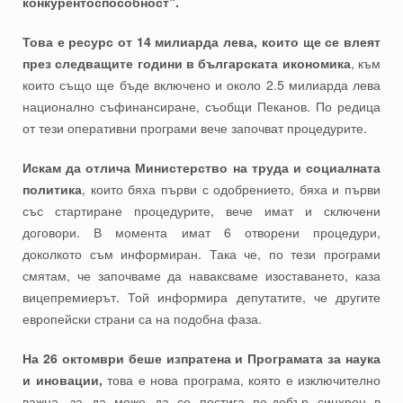
конкурентоспособност“.
Това е ресурс от 14 милиарда лева, които ще се влеят
през следващите години в българската икономика
, към
които също ще бъде включено и около 2.5 милиарда лева
национално съфинансиране, съобщи Пеканов. По редица
от тези оперативни програми вече започват процедурите.
Искам да отлича Министерство на труда и социалната
политика
, които бяха първи с одобрението, бяха и първи
със стартиране процедурите, вече имат и сключени
договори. В момента имат 6 отворени процедури,
доколкото съм информиран. Така че, по тези програми
смятам, че започваме да наваксваме изоставането, каза
вицепремиерът. Той информира депутатите, че другите
европейски страни са на подобна фаза.
На 26 октомври беше изпратена и Програмата за наука
и иновации,
това е нова програма, която е изключително
важна, за да може да се постига по-добър синхрон в