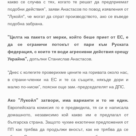
какво се случва с тях, когато те решат да предприемат
подобни действия”, заяви Анастасов по повод изявления от
"Лукойл", че могат да спрат производството, ако се въведе
подобна забрана.
"Целта на пакета от мерки, който беше приет от ЕС, е
да се ограничи потокът от пари към Руската
федерация, с които тя води агресивни действия срещу
Украйна",
допълни Станислав Анастасов.
"Днес с колегите проверихме цените на горивата около нас,
в страни-членки на ЕС и те са същите, някъде дори и
малко по-ниски”, поясни още зам.-председателят на ДПС.
Ако "Лукойл" затвори, има варианти и то не един.
Европейската комисия го е предвидила, тя си е написала
домашното, независимо кой какво им е предлагал от
българска страна. Защото чухме екзотични предложения от
ПП как трябва да продължи вносът, как не трябва да се