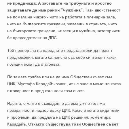
не предвижда. А заставате на трибуната и яростно
защитавате да има район "Чужбина".
Тази двойственост
не помага на никого - нито на работата в пленарна зала,
нито на българските граждани, живеещи в страната, нито
на българските граждани, живеещи в чужбина, категоричен
бе председателят на ДПС.
Той препоръча на народните представители да правят
предложения, когато са наясно със себе си и знаят какви
позиции искат да отстояват.
По темата трябва или не да има Обществен съвет към
ЦИК, Мустафа Карадайъ заяви, че не знае в момента каква
отговорност и пред кого носи този съвет.
Идеята, с която е създаден, е да има уж по-голяма
прозрачност и надзор върху ЦИК. Както и когато види теми
и проблеми, да предлага на ЦИК решения, коментира
Карадайъ.
Откакто съществува този Обществен съвет