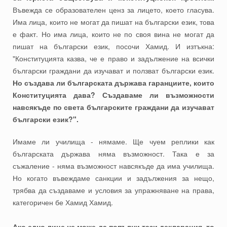
Въвежда се образователен ценз за лицето, което гласува.
Има лица, които не могат да пишат на български език, това
е факт. Но има лица, които не по своя вина не могат да
пишат на български език, посочи Хамид. И изтъкна:
"Конституцията казва, че е право и задължение на всички
български граждани да изучават и ползват български език.
Но създава ли българската държава гаранциите, които
Конституцията дава? Създаваме ли възможности
навсякъде по света българските граждани да изучават
български език?".
Имаме ли училища - нямаме. Ще чуем реплики как
българската държава няма възможност. Така е за
съжаление - няма възможност навсякъде да има училища.
Но когато въвеждаме санкции и задължения за нещо,
трябва да създаваме и условия за упражняване на права,
категоричен бе Хамид Хамид.
Ако едно лице не може да попълни тази декларация, то