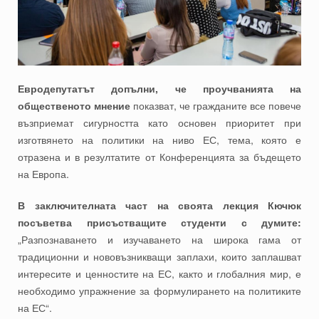
Евродепутатът допълни, че проучванията на
общественото мнение
показват, че гражданите все повече
възприемат сигурността като основен приоритет при
изготвянето на политики на ниво ЕС, тема, която е
отразена и в резултатите от Конференцията за бъдещето
на Европа.
В заключителната част на своята лекция Кючюк
посъветва присъстващите студенти с думите:
„Разпознаването и изучаването на широка гама от
традиционни и нововъзникващи заплахи, които заплашват
интересите и ценностите на ЕС, както и глобалния мир, е
необходимо упражнение за формулирането на политиките
на ЕС“.