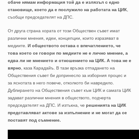
обаче нямам информация той да е излязъл с едно
становище, което да е послужило на работата на ЦИК
,
съобщи председателят на ДПС.
От друга страна хората от този Обществен съвет имат
различни мнения, идеи, концепции, които изразяват в
медиите.
И обществото остава с впечатлението, че
това което се говори по медиите не е лично мнение, а
едва ли не мнението и отношението на ЦИК. А това не е
вярно
, каза Карадайъ. В тази връзка отпадането на
Обществения съвет би допринесло за изборния процес и
за яснотата в него повече, отколкото би навредило.
Дублирането на Обществения съвет към ЦИК и самата ЦИК
задават различни мнения в обществото, подчерта
председателят на ДПС. И изтъкна, че
решенията на ЦИК
представляват актове за изпълнение и не могат да се
поставят под съмнение.