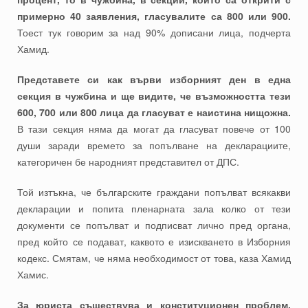
примерно 40 заявления, гласувалите са 800 или 900.
Тоест тук говорим за над 90% дописани лица, подчерта
Хамид.
Представете си как върви изборният ден в една
секция в чужбина и ще видите, че възможността тези
600, 700 или 800 лица да гласуват е наистина нищожна.
В тази секция няма да могат да гласуват повече от 100
души заради времето за попълване на декларациите,
категоричен бе народният представител от ДПС.
Той изтъкна, че българските граждани попълват всякакви
декларации и попита пленарната зала колко от тези
документи се попълват и подписват лично пред органа,
пред който се подават, каквото е изискването в Изборния
кодекс. Смятам, че няма необходимост от това, каза Хамид
Хамис.
За юриста съществува и конституционен проблем.