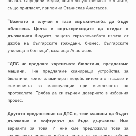
облага. Определи медии, които злоупотребяват с лъжите,
също пригласят, припомни Станислав Анастасов.
"Важното в случая е тази свръхпечалба да бъде
обложена. Целта е свръхприходите да отидат в
държавния бюджет,
защото свръхпечалбата излиза от
джоба на българските граждани, бизнес, българските
училища и болници", каза още Анастасов.
"ДПС не предлага хартиената бюлетина, предлагаме
машини.
Ние предлагаме сканиращи устройства за
бюлетини, които елиминират недействителните гласове и
съмненията за манипулации при съставянето на
протоколите. Трябва да си върнем доверието в изборния
процес.
Другото предложение на ДПС е, тези машини да бъдат
държавни и софтуерът да бъде държавен.
Има
варианти за това. И ние сме предложили това за
следващите редовни избори, които са местните избори