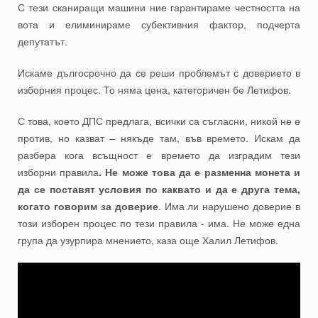
С тези сканиращи машини ние гарантираме честността на
вота и елиминираме субективния фактор, подчерта
депутатът.
Искаме дългосрочно да се реши проблемът с доверието в
изборния процес. То няма цена, категоричен бе Летифов.
С това, което ДПС предлага, всички са съгласни, никой не е
против, но казват – някъде там, във времето. Искам да
разбера кога всъщност е времето да изградим тези
изборни правила
. Не може това да е разменна монета и
да се поставят условия по каквато и да е друга тема,
когато говорим за доверие
. Има ли нарушено доверие в
този изборен процес по тези правила - има. Не може една
група да узурпира мнението, каза още Халил Летифов.