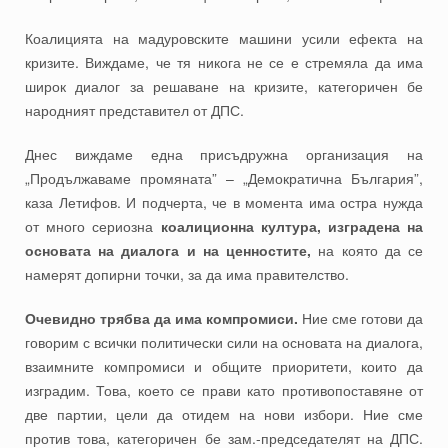
Коалицията на мадуровските машини усили ефекта на
кризите. Виждаме, че тя никога не се е стремяла да има
широк диалог за решаване на кризите, категоричен бе
народният представител от ДПС.
Днес виждаме една присъдружна организация на
„Продължаваме промяната” – „Демократична България”,
каза Летифов. И подчерта, че в момента има остра нужда
от много сериозна
коалиционна култура, изградена на
основата на диалога и на ценностите,
на която да се
намерят допирни точки, за да има правителство.
Очевидно трябва да има компромиси.
Ние сме готови да
говорим с всички политически сили на основата на диалога,
взаимните компромиси и общите приоритети, които да
изградим. Това, което се прави като противопоставяне от
две партии, цели да отидем на нови избори. Ние сме
против това, категоричен бе зам.-председателят на ДПС.