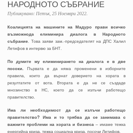
НАРОДНОТО СЪБРАНИЕ
Публикувано:
Петък, 25 Ноември 2022
.
Коалицията на машините на Мадуро прави всичко
възможнода елиминира диалога в Народното
събрание
. Това заяви зам.-председателят на ДПС Халил
Летифов в интервю за БНТ.
По думите му елиминирането на диалога е в две
посоки.
Първата е да няма променени в изборните
правила, които да върнат доверието на хората в
резултатите от вота. Втората е да не се създаде
мнозинство в НС, което да се излъчи работещо
правителство.
Има ли необходимост да се излъчи работещо
правителство? Има и то трябва да се занимава с
важните проблеми на хората и бизнеса
– имаме тежка
енергийна криза, тежка социална криза, посочи Летифов.