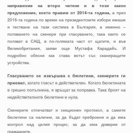
направихме на второ четене и в този закон
предложение, което правим от 2014-та година,
а през
2016-та година по време на президентските избори имаше
и тестване на тази система в България, а именно –
ползването на скенери при гласуването, така както се
ползват в САЩ, в по-голямата част от щатите, и във
Великобритания, заяви още Мустафа Карадайъ. И
подробно обясни как става вотът със сканиращите
устройства.
Гласуването се извършва с бюлетини, скенерите ги
приемат,
когато гласът е действителен. Когато бюлетината
е грешно попълнена, я връщат за поправка. Така броят на
недействителните бюлетини е нула.
Скенерите отпечатват и секционен протокол, а самите
бюлетини са налични, за да бъдат преброени и да има
контрол над целия процес, за да има доверие от
гражданите.