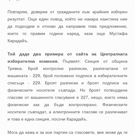
Повтарям, доверие от гражданите към крайния изборен
резултат. Още един повод, който ни накара наистина ние
да подходим и отново да направим това предложение,
което го правим години наред, каза още Мустафа
Карадайъ.
Той даде два примера от сайта на Централната
избирателна комисия.
Първият: Секция от община
Трявна. Брой контролни разписки, разпечатани от
машината - 229, брой положени подписи в избирателните
списъци - 229. Броят разписки и броят подписи на
физическите носители съвпада. Но броят потвърдени
гласове от машинното гласуване е 227, нещо, което няма
физически как да бъде контролирано. Физическите
носители съвпадат, а електронните гласове се различават
и това е една секция, посочи Карадайъ.
Мога да кажа и за кои партии са гласовете, вие може да ги