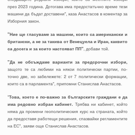
през 2023 година. Дотогава има предостатъчно време тези
машини да бъдат доставени", каза Анастасов в коментар за
Изборния закон.
"Ние ще гласуваме за машини, които са американски и
британски, а не за такива от Венецуела и Иран, каквито
са досега и за които настояват ПП"
, добави той.
"Да не обсъждаме варианти за предсрочни избори,
защото те са любими на някои политически партии, по-
точно две, но забележете: 2 от 7 политически формации,
които са в парламента", припомни Станислав Анастасов.
"
Това, което е по-важно за българските граждани е да
има редовно избран кабинет.
Трябва ни кабинет, който
няма да промени геополитическия курс на страната, който
да предоставя работещи решения, спазвайки регламентите
на ЕС", заяви още Станислав Анастасов.