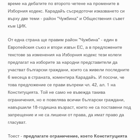
време на дебатите по второто четене на промените в
Изборния кодекс. Карадайъ съсредоточи изказването си
върху две теми - район "Чужбина" и Обществения съвет
към ЦИК.
От една страна ще правим район "Чужбина" - един в
Европейския съюз и втори извън ЕС, а в предложените
текстове за изменения на Изборния кодекс тези колеги
предлагат на изборите за народни представители да
участват български граждани, които са живели последните
6 месеца в страната, коментира Карадайъ. И посочи, че
това предложение се прави въпреки чл. 42, ал. 1 на
Конституцията. Той не само не въвежда такива
ограничения, но е повелява всички български граждани,
навършили 18-годишна възраст, които не са поставени под
запрещение и не са лишени от права, да имат право да
гласуват.
Тоест -
предлагате ограничение, което Конституцията