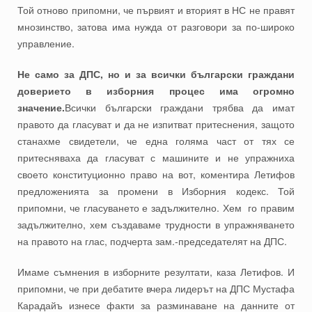
Той отново припомни, че първият и вторият в НС не правят
мнозинство, затова има нужда от разговори за по-широко
управление.
Не само за ДПС, но и за всички български граждани
доверието в изборния процес има огромно
значение.
Всички български граждани трябва да имат
правото да гласуват и да не изпитват притеснения, защото
станахме свидетели, че една голяма част от тях се
притесняваха да гласуват с машините и не упражниха
своето конституционно право на вот, коментира Летифов
предложенията за промени в Изборния кодекс. Той
припомни, че гласуването е задължително. Хем го правим
задължително, хем създаваме трудности в упражняването
на правото на глас, подчерта зам.-председателят на ДПС.
Имаме съмнения в изборните резултати, каза Летифов. И
припомни, че при дебатите вчера лидерът на ДПС Мустафа
Карадайъ изнесе факти за разминаване на данните от