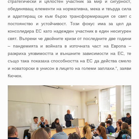
стратегически и цялостен участник за мир и сигурност,
обединяващ елементи на нормативна, мека и твърда сила
и адаптиращ се към бързо трансформиращия се свят с
постоянство и устойчивост. Този фокус има за цел да
консолидира ЕС като надежден участник в един несигурен
свят. Въпреки че двойните кризи от последните две години
– пандемията и войната в източната част на Европа –
разкриха уязвимостта и външните зависимости на ЕС, те
също така показаха способността на ЕС да действа смело
и новаторски в унисон в лицето на големи заплахи.“, заяви
Кючюк.