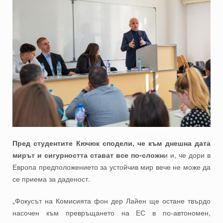
Пред студентите Кючюк сподели, че към днешна дата
мирът и сигурността стават все по-сложн
и и, че дори в
Европа предположението за устойчив мир вече не може да
се приема за даденост.
„Фокусът на Комисията фон дер Лайен ще остане твърдо
насочен към превръщането на ЕС в по-автономен,