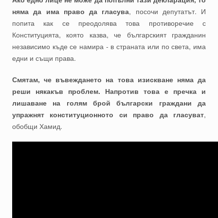
няма да има право да гласува
, посочи депутатът. И
попита как се преодолява това противоречие с
Конституцията, която казва, че българският гражданин
независимо къде се намира - в страната или по света, има
едни и същи права.
Смятам, че въвеждането на това изискване няма да
реши някакъв проблем. Напротив това е пречка и
лишаване на голям брой български граждани да
упражнят конституционното си право да гласуват
,
обобщи Хамид.