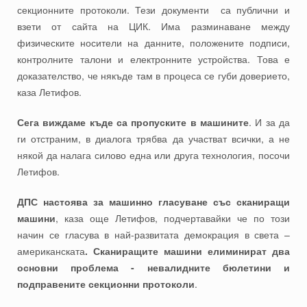
секционните протоколи. Тези документи са публични и
взети от сайта на ЦИК. Има разминаване между
физическите носители на данните, положените подписи,
контролните талони и електронните устройства. Това е
доказателство, че някъде там в процеса се губи доверието,
каза Летифов.
Сега виждаме къде са пропуските в машините
. И за да
ги отстраним, в диалога трябва да участват всички, а не
някой да налага силово една или друга технология, посочи
Летифов.
ДПС настоява за машинно гласуване със сканиращи
машини
, каза още Летифов, подчертавайки че по този
начин се гласува в най-развитата демокрация в света –
американската
. Сканиращите машини елиминират два
основни проблема - невалидните бюлетини и
подправените секционни протоколи
.