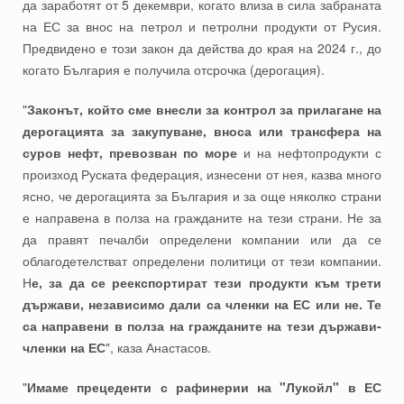
да заработят от 5 декември, когато влиза в сила забраната
на ЕС за внос на петрол и петролни продукти от Русия.
Предвидено е този закон да действа до края на 2024 г., до
когато България е получила отсрочка (дерогация).
"
Законът, който сме внесли за контрол за прилагане на
дерогацията за закупуване, вноса или трансфера на
суров нефт, превозван по море
и на нефтопродукти с
произход Руската федерация, изнесени от нея, казва много
ясно, че дерогацията за България и за още няколко страни
е направена в полза на гражданите на тези страни. Не за
да правят печалби определени компании или да се
облагодетелстват определени политици от тези компании.
Н
е, за да се реекспортират тези продукти към трети
държави, независимо дали са членки на ЕС или не. Те
са направени в полза на гражданите на тези държави-
членки на ЕС
", каза Анастасов.
"
Имаме прецеденти с рафинерии на "Лукойл" в ЕС