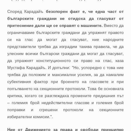
Според Карадайъ
безспорен факт е, че една част от
българските граждани не отидоха да гласуват от
притеснение дали ще се справят с машините.
Вместо да
ограничаваме българските граждани да упражнят правото
си на глас да могат да гласуват, ние народните
представители трябва да изградим такива правила, че да
улесним всички български граждани да могат да гласуват,
да упражнят конституционното си право на глас, каза
Мустафа Карадайъ. И допълни: "Но, успоредно с това ние
трябва да положим и максимални усилия, за да намалим
субективния фактор при броенето на гласовете и при
попълването на секционните протоколи. Това бе основната
критика, когато се разглеждаха промените предишния път
– големия брой недействителни гласове и големия брой
поправки и сгрешени протоколи на секционните
избирателни комисии.".
Ние от Движението за права и свободи принципно