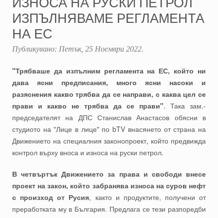
ИЗНОСА НА РУСКИ ПЕТРОЛ
ИЗПЪЛНЯВАМЕ РЕГЛАМЕНТА
НА ЕС
Публикувано:
Петък, 25 Ноември 2022
.
"Трябваше да изпълним регламента на ЕС, който ни
дава ясни предписания, много ясни насоки и
разяснения какво трябва да се направи, с каква цел се
прави и какво не трябва да се прави"
. Така зам.-
председателят на ДПС Станислав Анастасов обясни в
студиото на "Лице в лице" по bTV внасянето от страна на
Движението на специалния законопроект, който предвижда
контрол върху вноса и износа на руски петрол.
В четвъртък Движението за права и свободи внесе
проект на закон, който забранява износа на суров нефт
с произход от Русия
, както и продуктите, получени от
преработката му в България. Предлага се тези разпоредби