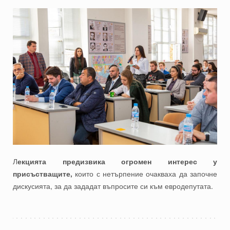
Л
екцията предизвика огромен интерес у
присъстващите,
които с нетърпение очакваха да започне
дискусията, за да зададат въпросите си към евродепутата.