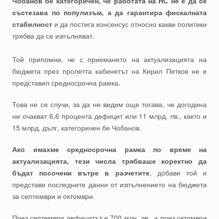
Чобанов бе категоричен, че работата на НС не е да се
състезава по популизъм, а да гарантира фискалната
стабилност
и да постига консенсус относно какви политики
трябва да се изпълняват.
Той припомни, че с приемането на актуализацията на
бюджета през пролетта кабинетът на Кирил Петков не е
представил средносрочна рамка.
Това не се случи, за да не видим още тогава, че догодина
ни очакват 6,6 процента дефицит или 11 млрд. лв., както и
15 млрд. дълг, категоричен бе Чобанов.
Ако имахме средносрочна рамка по време на
актуализацията, тези числа трябваше коректно да
бъдат посочени вътре в разчетите
, добави той и
представи последните данни от изпълнението на бюджета
за септември и октомври.
През септември дефицитът е 700 млн. лв., а през октомври