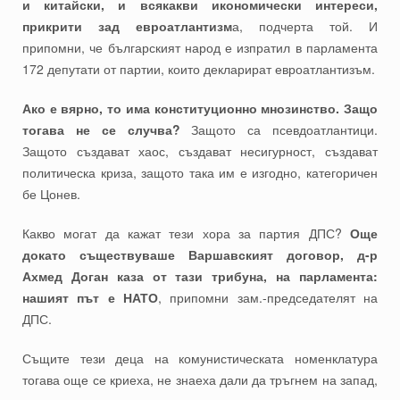
и китайски, и всякакви икономически интереси,
прикрити зад евроатлантизм
а, подчерта той. И
припомни, че българският народ е изпратил в парламента
172 депутати от партии, които декларират евроатлантизъм.
Ако е вярно, то има конституционно мнозинство. Защо
тогава не се случва?
Защото са псевдоатлантици.
Защото създават хаос, създават несигурност, създават
политическа криза, защото така им е изгодно, категоричен
бе Цонев.
Какво могат да кажат тези хора за партия ДПС?
Още
докато съществуваше Варшавският договор, д-р
Ахмед Доган каза от тази трибуна, на парламента:
нашият път е НАТО
, припомни зам.-председателят на
ДПС.
Същите тези деца на комунистическата номенклатура
тогава още се криеха, не знаеха дали да тръгнем на запад,