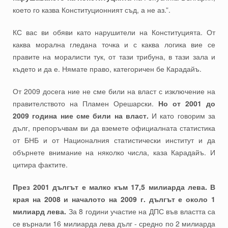
което го казва Конституционният съд, а не аз.”.
КС вас ви обяви като нарушители на Конституцията. От
каква морална гледана точка и с каква логика вие се
правите на моралисти тук, от тази трибуна, в тази зала и
където и да е. Нямате право, категоричен бе Карадайъ.
От 2009 досега ние не сме били на власт с изключение на
правителството на Пламен Орешарски.
Но от 2001 до
2009 година ние сме били на власт.
И като говорим за
дълг, препоръчвам ви да вземете официалната статистика
от БНБ и от Националния статистически институт и да
обърнете внимание на няколко числа, каза Карадайъ. И
цитира фактите.
През 2001 дългът е малко към 17,5 милиарда лева. В
края на 2008 и началото на 2009 г. дългът е около 1
милиард лева.
За 8 години участие на ДПС във властта са
се върнали 16 милиарда лева дълг - средно по 2 милиарда