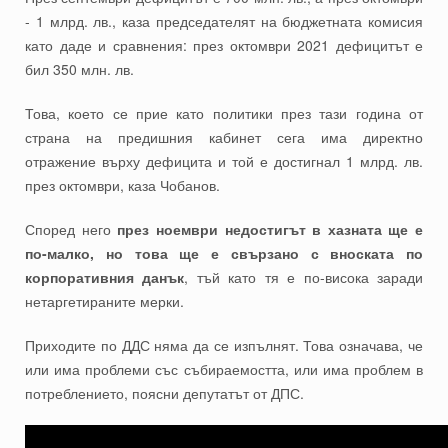
- 1 млрд. лв., каза председателят на бюджетната комисия
като даде и сравнения: през октомври 2021 дефицитът е
бил 350 млн. лв.
Това, което се прие като политики през тази година от
страна на предишния кабинет сега има директно
отражение върху дефицита и той е достигнал 1 млрд. лв.
през октомври, каза Чобанов.
Според него
през ноември недостигът в хазната ще е
по-малко, но това ще е свързано с вноската по
корпоративния данък
, тъй като тя е по-висока заради
нетаргетираните мерки.
Приходите по ДДС няма да се изпълнят. Това означава, че
или има проблеми със събираемостта, или има проблем в
потреблението, поясни депутатът от ДПС.