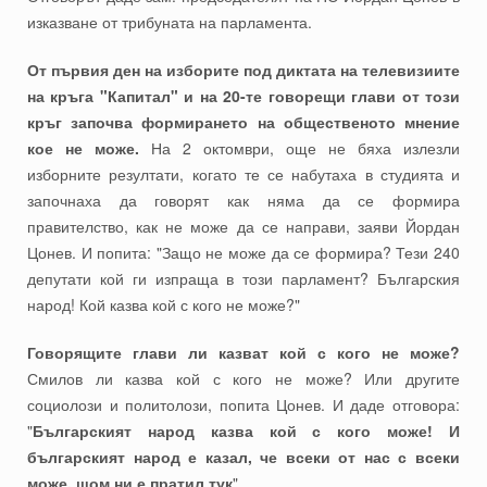
изказване от трибуната на парламента.
От първия ден на изборите под диктата на телевизиите
на кръга "Капитал" и на 20-те говорещи глави от този
кръг започва формирането на общественото мнение
кое не може.
На 2 октомври, още не бяха излезли
изборните резултати, когато те се набутаха в студията и
започнаха да говорят как няма да се формира
правителство, как не може да се направи, заяви Йордан
Цонев. И попита: "Защо не може да се формира? Тези 240
депутати кой ги изпраща в този парламент? Българския
народ! Кой казва кой с кого не може?"
Говорящите глави ли казват кой с кого не може?
Смилов ли казва кой с кого не може? Или другите
социолози и политолози, попита Цонев. И даде отговора:
"
Българският народ казва кой с кого може! И
българският народ е казал, че всеки от нас с всеки
може, щом ни е пратил тук
".