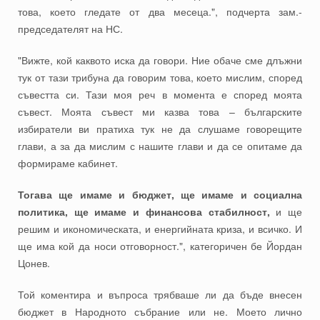
това, което гледате от два месеца.", подчерта зам.-
председателят на НС.
"Вижте, кой каквото иска да говори. Ние обаче сме длъжни
тук от тази трибуна да говорим това, което мислим, според
съвестта си. Тази моя реч в момента е според моята
съвест. Моята съвест ми казва това – българските
избиратели ви пратиха тук не да слушаме говорещите
глави, а за да мислим с нашите глави и да се опитаме да
формираме кабинет.
Тогава ще имаме и бюджет, ще имаме и социална
политика, ще имаме и финансова стабилност,
и ще
решим и икономическата, и енергийната криза, и всичко. И
ще има кой да носи отговорност.", категоричен бе Йордан
Цонев.
Той коментира и въпроса трябваше ли да бъде внесен
бюджет в Народното събрание или не. Моето лично