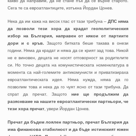
какво да направим, да не стане пък да се върне старото.
Сега те са евроатлантиците, изтъкна Йордан Цонев.
Нека да им кажа на висок глас от тази трибуна –
ДПС няма
да позволи тези хора да крадат геополитическия
избор на България, направен от някои от партиите
дори и с кръв.
Защото битката беше такава в онези
години. Няма да крадат и няма да се крият зад това. Никой
не е виновен, децата не носят отговорност за родителите
си. Но точно децата на комунистическата номенклатура в
момента са най-големите антикомунисти и приватизираха
евроатлантическата идея. Няма нужда, няма да го
позволим това и нека да го чуят ясно от тази трибуна. Да
спрат да пречат. Защото
ние ще продължим да
разяснваме на нашите евроатлантически партньори, че
тези хора пречат
, увери Йордан Цонев.
Пречат да бъдем лоялен партньор, пречат България да
има финансова стабилност и да бъде истинският южен