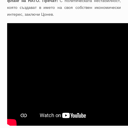
фланг на НАТО. Пречат!
С политическата нестабилност,
която създават в името на своя собствен икономически
интерес, заключи Цонев.