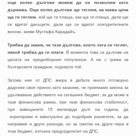
още колко дългове можем да си позволим като
държава. Още колко дългове ще теглим, на каква цена
ща ги теглим
, кой ще ги плаща, как ще ги плаща, дали ще
се вдигат данъците, дали ще се вдигат осигурителните
вноски, заяви Мустафа Карадайъ.
Трябва да знаем, че тези дългове, които сега се теглят,
някой трябва да ги плати
. В момента това са дългове на
цената на предизборния популизъм. А не с грижа за
българските граждани, подчерта той.
Затова ние от ДПС вчера в дебата много отговорно
дадохме своя принос като казахме, че приемаме закона за
удължаване действието на сегашния бюджет, за да може в
тази финансова рамка, при тази финансова стабилност,
при завещаните 15 милиарда дълг на година, да
коригираме и евентуално до подобрим разчетите, за да
направим и други разходи, но за сметка на други пера в
този бюджет, изтъкна председателят на ДПС.