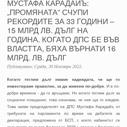
МУСТАФА КАРАДАЙЪ:
„ПРОМЯНАТА” СЧУПИ
РЕКОРДИТЕ ЗА 33 ГОДИНИ –
15 МЛРД ЛВ. ДЪЛГ НА
ГОДИНА. КОГАТО ДПС БЕ ВЪВ
ВЛАСТТА, БЯХА ВЪРНАТИ 16
МЛРД. ЛВ. ДЪЛГ
Публикувано:
Сряда, 30 Ноември 2022
.
Когато теглим дълг имаме надеждата, че ще го
инвестираме правилно, за да живеем по-добре
. И в по-
добри времена - да го връщаме. Но когато теглим дълг за
социални плащания, това означава, че ние ще го изядем.
Това заяви председателят на ДПС Мустафа Карадайъ от
трибуната на парламента по време на дебатите за
декларация, предложена от БСП, с която кабинетът се
задължава да внесе бюджет за 2023 г. заедно с бюджети на