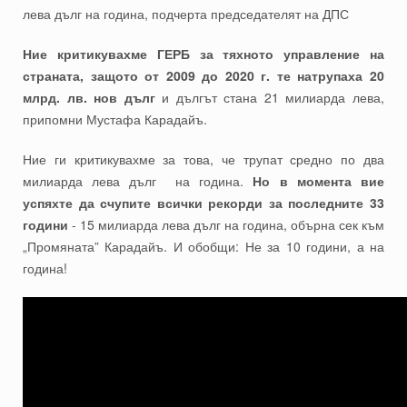
лева дълг на година, подчерта председателят на ДПС
Ние критикувахме ГЕРБ за тяхното управление на
страната, защото от 2009 до 2020 г. те натрупаха 20
млрд. лв. нов дълг
и дългът стана 21 милиарда лева,
припомни Мустафа Карадайъ.
Ние ги критикувахме за това, че трупат средно по два
милиарда лева дълг на година.
Но в момента вие
успяхте да счупите всички рекорди за последните 33
години
- 15 милиарда лева дълг на година, обърна сек към
„Промяната” Карадайъ. И обобщи: Не за 10 години, а на
година!