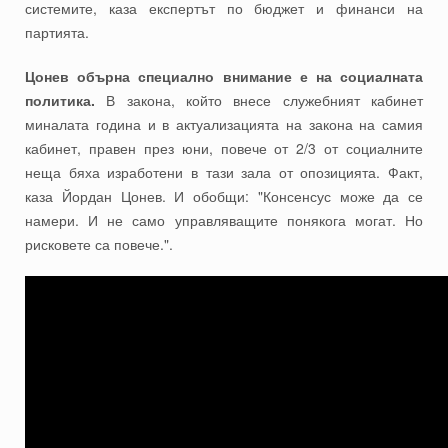
системите, каза експертът по бюджет и финанси на
партията.
Цонев обърна специално внимание е на социалната
политика.
В закона, който внесе служебният кабинет
миналата година и в актуализацията на закона на самия
кабинет, правен през юни, повече от 2/3 от социалните
неща бяха изработени в тази зала от опозицията. Факт,
каза Йордан Цонев. И обобщи: "Консенсус може да се
намери. И не само управляващите понякога могат. Но
рисковете са повече.".