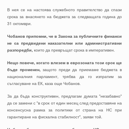
В нея се на настоява служебното правителство да спази
срока за внасянето на бюджета за следващата година до
31 октомври.
Чобанов припомни, че в Закона за публичните финанси
не са предвидени наказателни или административни
разпоредби,
които да превръщат срока в императивен.
Нещо повече, когато влезем в еврозоната този срок ще
бъде променен,
защото преди да приемаме бюджета в
националния парламент, трябва да го изпратим за
съгласуване на ЕК, каза още Чобанов.
За да бъда конструктивен, предлагам думата "незабавно"
да се замени с "в срок от един месец след предоставяне на
консенсусна рамка за политики от страна на НС при
гарантиране на фискална стабилност", заяви той.