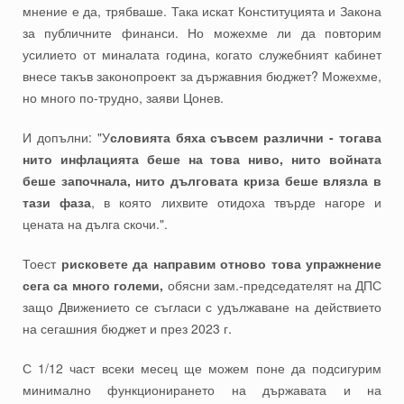
мнение е да, трябваше. Така искат Конституцията и Закона
за публичните финанси. Но можехме ли да повторим
усилието от миналата година, когато служебният кабинет
внесе такъв законопроект за държавния бюджет? Можехме,
но много по-трудно, заяви Цонев.
И допълни: "У
словията бяха съвсем различни - тогава
нито инфлацията беше на това ниво, нито войната
беше започнала, нито дълговата криза беше влязла в
тази фаза
, в която лихвите отидоха твърде нагоре и
цената на дълга скочи.".
Тоест
рисковете да направим отново това упражнение
сега са много големи,
обясни зам.-председателят на ДПС
защо Движението се съгласи с удължаване на действието
на сегашния бюджет и през 2023 г.
С 1/12 част всеки месец ще можем поне да подсигурим
минимално функционирането на държавата и на