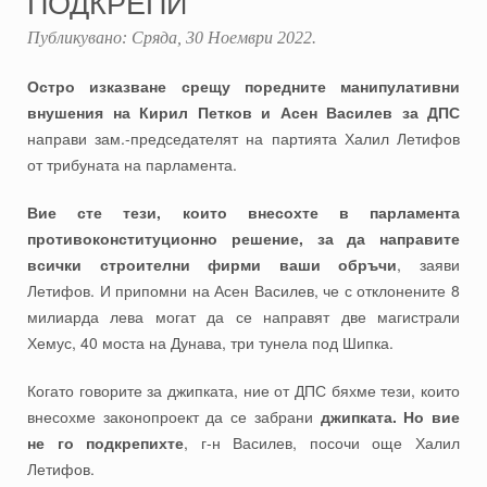
ПОДКРЕПИ
Публикувано:
Сряда, 30 Ноември 2022
.
Остро изказване срещу поредните манипулативни
внушения на Кирил Петков и Асен Василев за ДПС
направи зам.-председателят на партията Халил Летифов
от трибуната на парламента.
Вие сте тези, които внесохте в парламента
противоконституционно решение, за да направите
всички строителни фирми ваши обръчи
, заяви
Летифов. И припомни на Асен Василев, че с отклонените 8
милиарда лева могат да се направят две магистрали
Хемус, 40 моста на Дунава, три тунела под Шипка.
Когато говорите за джипката, ние от ДПС бяхме тези, които
внесохме законопроект да се забрани
джипката. Но вие
не го подкрепихте
, г-н Василев, посочи още Халил
Летифов.