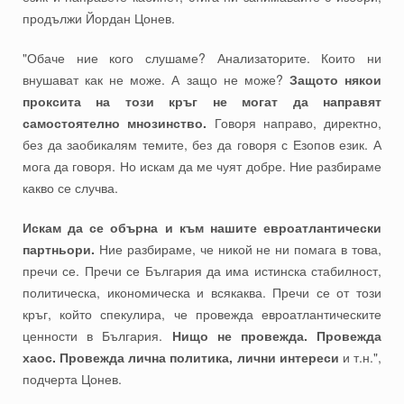
продължи Йордан Цонев.
"Обаче ние кого слушаме? Анализаторите. Които ни
внушават как не може. А защо не може?
Защото някои
проксита на този кръг не могат да направят
самостоятелно мнозинство.
Говоря направо, директно,
без да заобикалям темите, без да говоря с Езопов език. А
мога да говоря. Но искам да ме чуят добре. Ние разбираме
какво се случва.
Искам да се обърна и към нашите евроатлантически
партньори.
Ние разбираме, че никой не ни помага в това,
пречи се. Пречи се България да има истинска стабилност,
политическа, икономическа и всякаква. Пречи се от този
кръг, който спекулира, че провежда евроатлантическите
ценности в България.
Нищо не провежда. Провежда
хаос. Провежда лична политика, лични интереси
и т.н.",
подчерта Цонев.