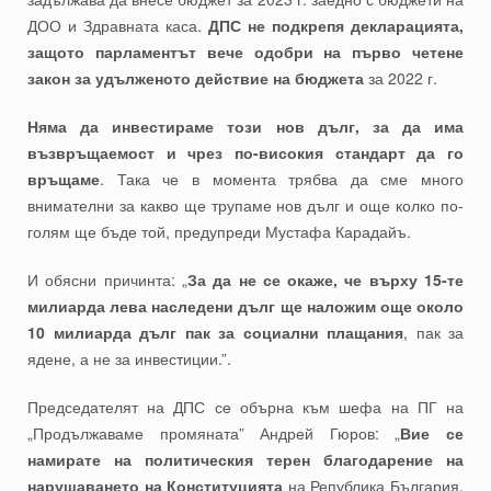
ДОО и Здравната каса.
ДПС не подкрепя декларацията,
защото парламентът вече одобри на първо четене
закон за удълженото действие на бюджета
за 2022 г.
Няма да инвестираме този нов дълг, за да има
възвръщаемост и чрез по-високия стандарт да го
връщаме
. Така че в момента трябва да сме много
внимателни за какво ще трупаме нов дълг и още колко по-
голям ще бъде той, предупреди Мустафа Карадайъ.
И обясни причинта: „
За да не се окаже, че върху 15-те
милиарда лева наследени дълг ще наложим още около
10 милиарда дълг пак за социални плащания
, пак за
ядене, а не за инвестиции.”.
Председателят на ДПС се обърна към шефа на ПГ на
„Продължаваме промяната” Андрей Гюров: „
Вие се
намирате на политическия терен благодарение на
нарушаването на Конституцията
на Република България,