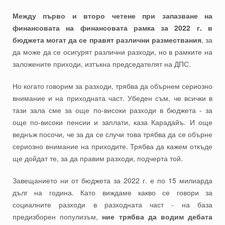
Между първо и второ четене при запазване на
финансовата на финансовата рамка за 2022 г. в
бюджета могат да се правят различни размествания
, за
да може да се осигурят различни разходи, но в рамките на
заложените приходи, изтъкна председателят на ДПС.
Но когато говорим за разходи, трябва да обърнем сериозно
внимание и на приходната част. Убеден съм, че всички в
тази зала сме за още по-високи разходи в бюджета - за
още по-високи пенсии и заплати, каза Карадайъ. И още
веднъж посочи, че за да се случи това трябва да се обърне
сериозно внимание на приходите. Трябва да кажем откъде
ще дойдат те, за да правим разходи, подчерта той.
Завещанието ни от бюджета за 2022 г. е по 15 милиарда
дълг на година. Като виждаме какво се говори за
социалните разходи в разходната част - на база
предизборен популизъм,
ние трябва да водим дебата