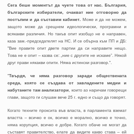
Сега беше моментът да чуете това от нас. България,
българските избиратели, очакват ние отговорно да
постъпим и да съставим кабинет.
Може и да не можем,
защото може да срещнем идеологически, програмни и
всякакви различия. Но такъв опит изобщо не е направен,
каза зам.-председателят на НС. И се обърна към ПП и ДБ:
"Вие правите опит двете партии да си направите нещо.
Това не е опит – казва се: „ние с другите не искаме”. Някой
друг прави някакви опити. Няма истински разговор.".
"
Твърдя, че няма разговор заради обществената
среда, която се създава от завладените медии и
набутаните там анализатори
, които аз наричам говорещи
глави, защото ги слушам вече 25 г. едно и също да говорят.
Когато техните проксита във власта, в парламента вземат
властта – всичко е ок, всичко е морално, всичко е точно,
няма корупция, всичко е добре. Когато обаче не могат да
съставят правителство, елате да видите какво става – ей