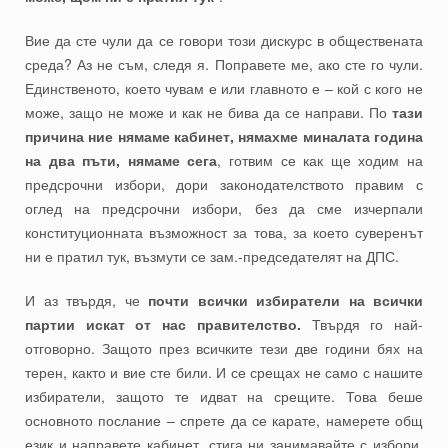
Вие да сте чули да се говори този дискурс в обществената
среда? Аз не съм, следя я. Поправете ме, ако сте го чули.
Единственото, което чувам е или главното е – кой с кого не
може, защо не може и как не бива да се направи. По
тази
причина ние нямаме кабинет, нямахме миналата година
на два пъти, нямаме сега
, готвим се как ще ходим на
предсрочни избори, дори законодателството правим с
оглед на предсрочни избори, без да сме изчерпали
конституционната възможност за това, за което суверенът
ни е пратил тук, възмути се зам.-председателят на ДПС.
И аз твърдя, че
почти всички избиратели на всички
партии искат от нас правителство.
Твърдя го най-
отговорно. Защото през всичките тези две години бях на
терен, както и вие сте били. И се срещах не само с нашите
избиратели, защото те идват на срещите. Това беше
основното послание – спрете да се карате, намерете общ
език и направете кабинет, стига ни занимавайте с избори,