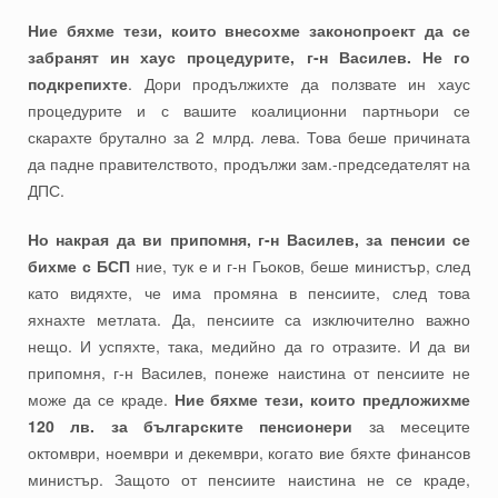
Ние бяхме тези, които внесохме законопроект да се
забранят ин хаус процедурите, г-н Василев. Не го
подкрепихте
. Дори продължихте да ползвате ин хаус
процедурите и с вашите коалиционни партньори се
скарахте брутално за 2 млрд. лева. Това беше причината
да падне правителството, продължи зам.-председателят на
ДПС.
Но накрая да ви припомня, г-н Василев, за пенсии се
бихме с БСП
ние, тук е и г-н Гьоков, беше министър, след
като видяхте, че има промяна в пенсиите, след това
яхнахте метлата. Да, пенсиите са изключително важно
нещо. И успяхте, така, медийно да го отразите. И да ви
припомня, г-н Василев, понеже наистина от пенсиите не
може да се краде.
Ние бяхме тези, които предложихме
120 лв. за българските пенсионери
за месеците
октомври, ноември и декември, когато вие бяхте финансов
министър. Защото от пенсиите наистина не се краде,