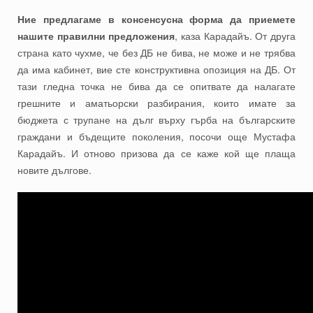
Ние предлагаме в консенсусна форма да приемете
нашите правилни предложения
, каза Карадайъ. От друга
страна като чухме, че без ДБ не бива, не може и не трябва
да има кабинет, вие сте конструктивна опозиция на ДБ. От
тази гледна точка не бива да се опитвате да налагате
грешните и аматьорски разбирания, които имате за
бюджета с трупане на дълг върху гърба на българските
граждани и бъдещите поколения, посочи още Мустафа
Карадайъ. И отново призова да се каже кой ще плаща
новите дългове.