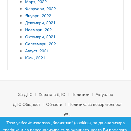
Март, 2022
Февруари, 2022
Януари, 2022
Декември, 2021
Ноември, 2021
Октомври, 2021
Септември, 2021
Август, 2021
Юли, 2021
За ДПС
Хората в ДПС
Политики
Актуално
ДПС Общност
Области
Политика за поверителност
.
© 2026 ДПС България. Всички права запазени.
Този уебсайт използва „бисквитки“ (cookies), за да анализира
трафика и да персонализира съдържанието, което Ви предлага.