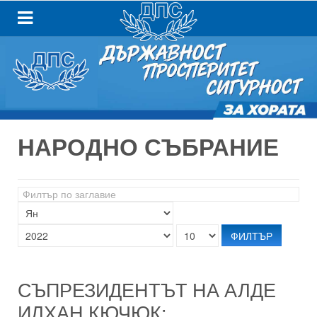
НАРОДНО СЪБРАНИЕ
Филтър
по
заглавие
ФИЛТЪР
СЪПРЕЗИДЕНТЪТ НА АЛДЕ
ИЛХАН КЮЧЮК: